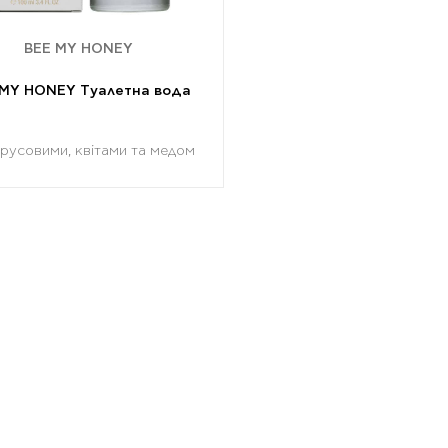
BEE MY HONEY
 MY HONEY Туалетна вода
трусовими, квітами та медом