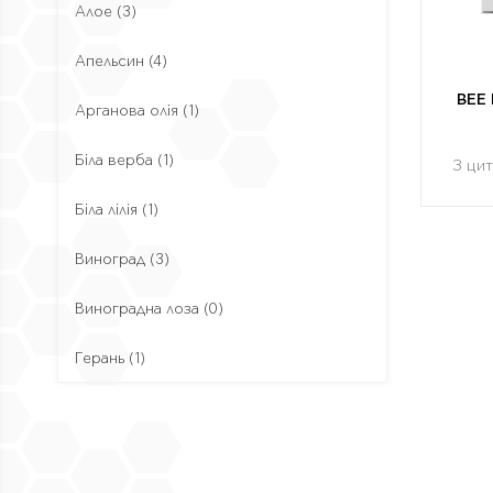
Алое
(3)
Апельсин
(4)
BEE
Арганова олія
(1)
Біла верба
(1)
З ци
Біла лілія
(1)
Виноград
(3)
Виноградна лоза
(0)
Герань
(1)
Гіалуронова кислота
(6)
Гінкго
(1)