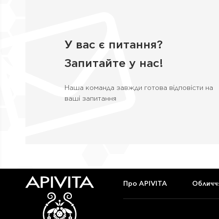
Гранат
(2)
Екстракти квітів
(4)
У вас є питання?
Жасмин
(5)
Запитайте у нас!
Звіробій
(1)
Наша команда завжди готова відповісти на
Зелена глина
(1)
ваші запитання
Інжир
(3)
Каштан
(0)
Кермек
(1)
Комплекс Hippophae TC
(4)
Про APIVITA
Обличч
Кропива
(2)