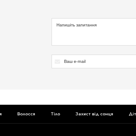
я
Волосся
Тіло
Захист від сонця
Ді