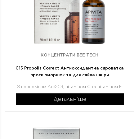
КОНЦЕНТРАТИ BEE TECH
C15 Propolis Correct Антиоксидантна сироватка
проти зморшок та для сяйва шкіри
З прополісом AoX-CR, вітаміном С та вітаміном Е
Детальніше