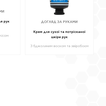
МИ
я рук
ДОГЛЯД ЗА РУКАМИ
Крем для сухої та потрісканої
лісом
шкіри рук
З бджолиним воском та звіробоєм