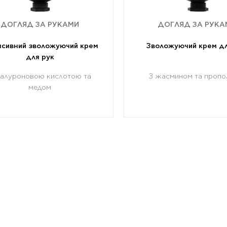
ДОГЛЯД ЗА РУКАМИ
ДОГЛЯД ЗА РУКА
нсивний зволожуючий крем
Зволожуючий крем дл
для рук
гіалуроновою кислотою та
З жасмином та пропо
медом