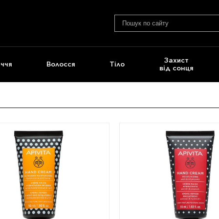
Захист
ччя
Волосся
Тіло
від сонця