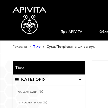
Про APIVITA
Обли
Головна
Тіло
Суха/Потріскана шкіра рук
Тіло
КАТЕГОРІЯ
Гелі для душу
(6)
Натуральні мила
(6)