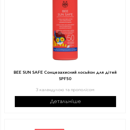
BEE SUN SAFE Сонцезахисний лосьйон для дітей
SPF50
З календулою та прополісом
Детальніше