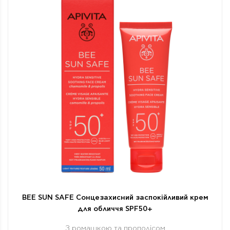
BEE SUN SAFE Сонцезахисний заспокійливий крем
для обличчя SPF50+
З ромашкою та прополісом