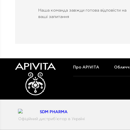
Наша команда завжди готова відповісти на
ваші запитання
Про APIVITA
Обличч
Офіційний дистриб'ютор в Україні