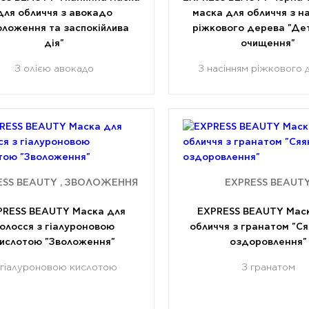
для обличчя з авокадо
маска для обличчя з н
оложення та заспокійлива
ріжкового дерева "Де
дія"
очищення"
З олією авокадо
З насінням ріжкового 
ESS BEAUTY , ЗВОЛОЖЕННЯ
EXPRESS BEAUT
PRESS BEAUTY Маска для
EXPRESS BEAUTY Мас
олосся з гіалуроновою
обличчя з гранатом "Ся
ислотою "Зволоження"
оздоровлення"
 гіалуроновою кислотою
З гранатом