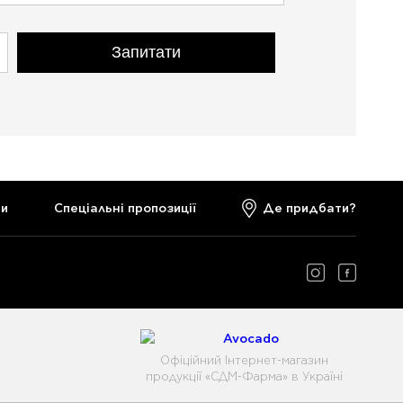
Запитати
ти
Спеціальні пропозиції
Де придбати?
Офіційний Інтернет-магазин
продукції «СДМ-Фарма» в Україні