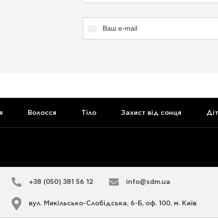
я
Волосся
Тіло
Захист від сонця
Ді
+38 (050) 381 56 12
info@sdm.ua
вул. Микільсько-Слобідська, 6-Б, оф. 100, м. Київ