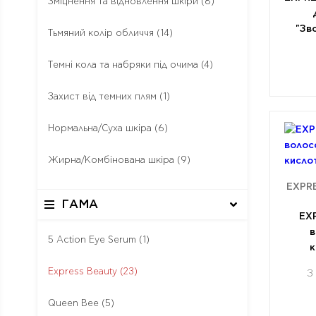
Зміцнення та відновлення шкіри
(8)
"Зв
Тьмяний колір обличчя
(14)
Темні кола та набряки під очима
(4)
Захист від темних плям
(1)
Нормальна/Суха шкіра
(6)
Жирна/Комбінована шкіра
(9)
EXPR
ГАМА
EX
в
5 Action Eye Serum
(1)
к
Express Beauty
(23)
З
Queen Bee
(5)