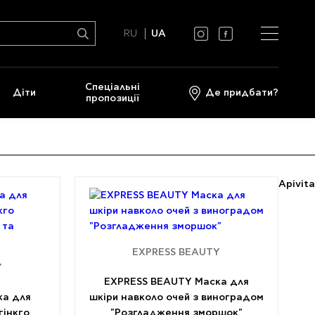
RU
UA
Спеціальні
Діти
Де придбати?
пропозиції
EXPRESS BEAUTY
Y
EXPRESS BEAUTY Маска для
ка для
шкіри навколо очей з виноградом
гінкго
"Розгладження зморшок"