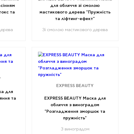
асінням
для обличчя зі смолою
токс та
мастикового дерева "Пружність
та ліфтинг-ефект"
дерева
Зі смолою мастикового дерева
Y
EXPRESS BEAUTY
ка для
яння та
EXPRESS BEAUTY Маска для
обличчя з виноградом
"Розгладження зморшок та
пружність"
З виноградом