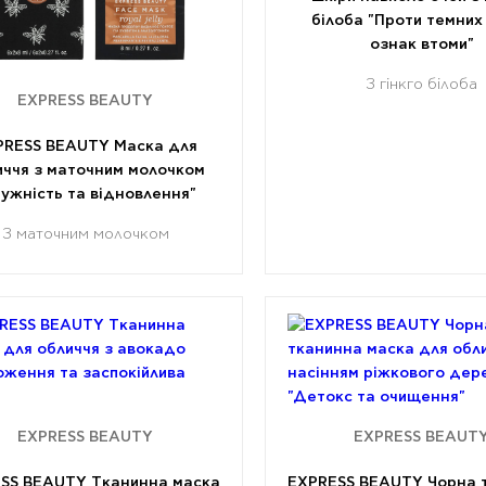
білоба "Проти темних 
ознак втоми"
З гінкго бiлоба
EXPRESS BEAUTY
PRESS BEAUTY Маска для
иччя з маточним молочком
ружність та відновлення"
З маточним молочком
EXPRESS BEAUTY
EXPRESS BEAUT
SS BEAUTY Тканинна маска
EXPRESS BEAUTY Чорна 