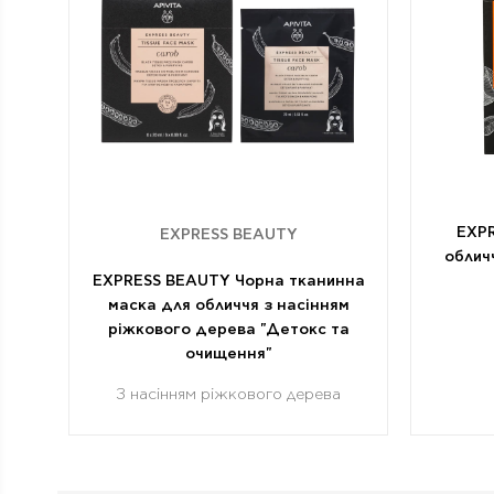
EXP
EXPRESS BEAUTY
облич
EXPRESS BEAUTY Чорна тканинна
маска для обличчя з насінням
ріжкового дерева "Детокс та
очищення"
З насінням ріжкового дерева