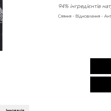
94% інгредієнтів н
Сяяння - Відновлення - А
Інновація