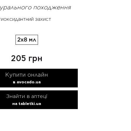
атурального походження
нтиоксидантний захист
2x8 мл
205 грн
Купити онлайн
в avocado.ua
Знайти в аптеці
на tabletki.ua