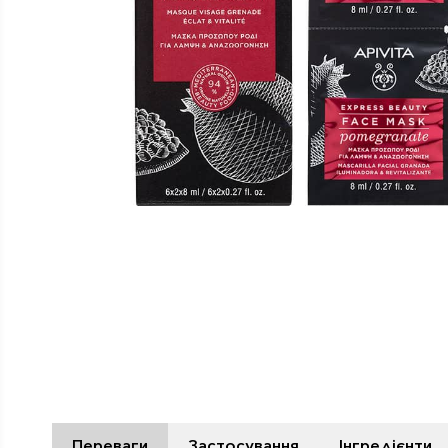
Переваги
Застосування
Інгредієнти