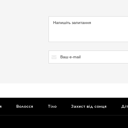
я
Волосся
Тіло
Захист від сонця
Ді