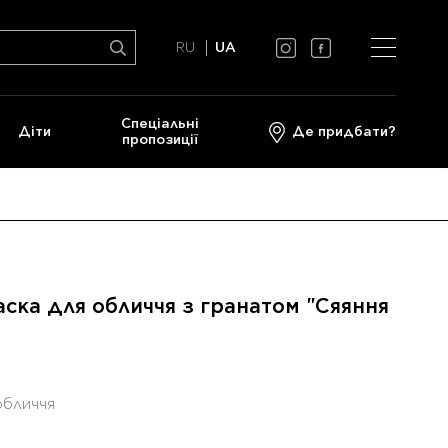
RU
UA
Спеціальні
Діти
Де придбати?
пропозиції
ка для обличчя з гранатом "Сяяння
обличчя