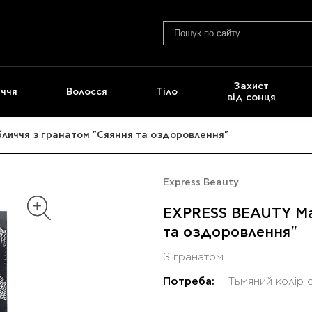
Захист
ччя
Волосся
Тіло
від сонця
личчя з гранатом "Сяяння та оздоровлення"
Express Beauty
EXPRESS BEAUTY Мас
та оздоровлення"
З гранатом
Потреба:
Тьмяний колір 