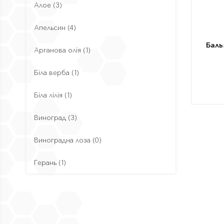
Алое
(3)
Апельсин
(4)
Баль
Арганова олія
(1)
Біла верба
(1)
Біла лілія
(1)
Виноград
(3)
Виноградна лоза
(0)
Герань
(1)
Гіалуронова кислота
(6)
Гінкго
(1)