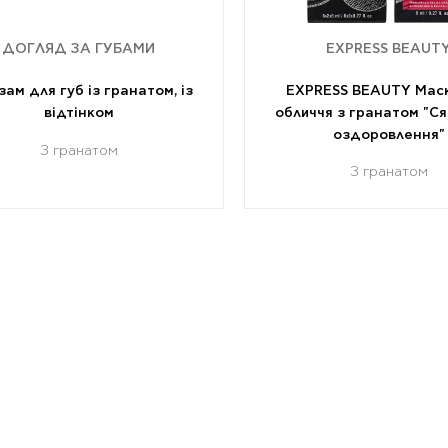
ДОГЛЯД ЗА ГУБАМИ
EXPRESS BEAUT
зам для губ із гранатом, із
EXPRESS BEAUTY Мас
відтінком
обличчя з гранатом "Ся
оздоровлення"
З гранатом
З гранатом