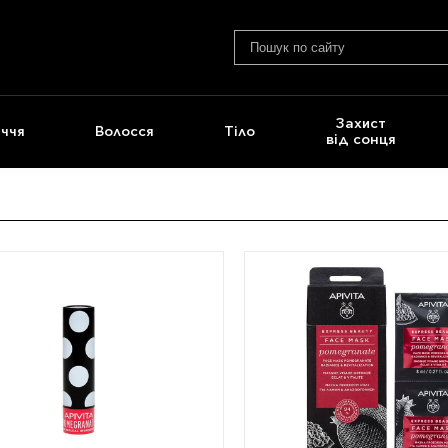
Захист
ччя
Волосся
Тіло
від сонця