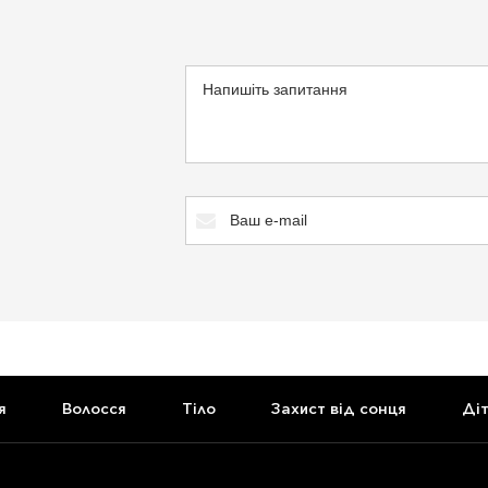
я
Волосся
Тіло
Захист від сонця
Ді