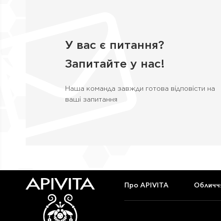
Гранат
(2)
Екстракти квітів
(4)
У вас є питання?
Жасмин
(5)
Запитайте у нас!
Звіробій
(1)
Наша команда завжди готова відповісти на
Зелена глина
(1)
ваші запитання
Інжир
(3)
Каштан
(0)
Кермек
(1)
Комплекс Hippophae TC
(4)
Про APIVITA
Обличч
Кропива
(2)