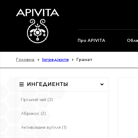
Про APIVITA
Обли
Головна
Інгредієнти
Гранат
ИНГЕДИЕНТЫ
Гірський чай
(3)
Абрикос
(2)
Активоване вугілля
(1)