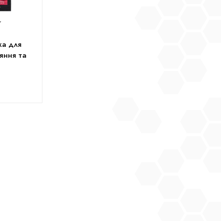
Y
ка для
яння та