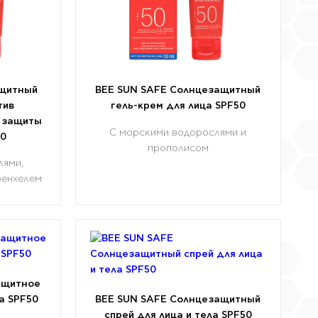
ащитный
BEE SUN SAFE Солнцезащитный
тив
гель-крем для лица SPF50
я защиты
С морскими водорослями и
50
прополисом
лями,
фенхелем
ащитное
а SPF50
BEE SUN SAFE Солнцезащитный
спрей для лица и тела SPF50