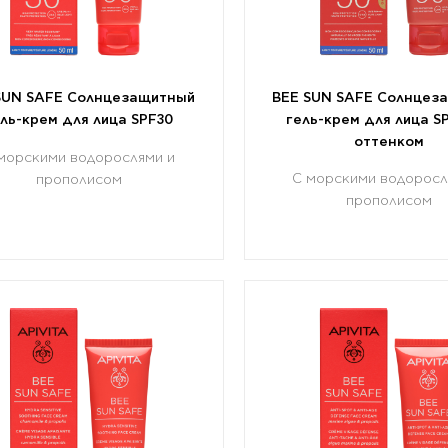
SUN SAFE Солнцезащитный
BEE SUN SAFE Солнцез
ель-крем для лица SPF30
гель-крем для лица SP
оттенком
морскими водорослями и
С морскими водоросл
прополисом
прополисом