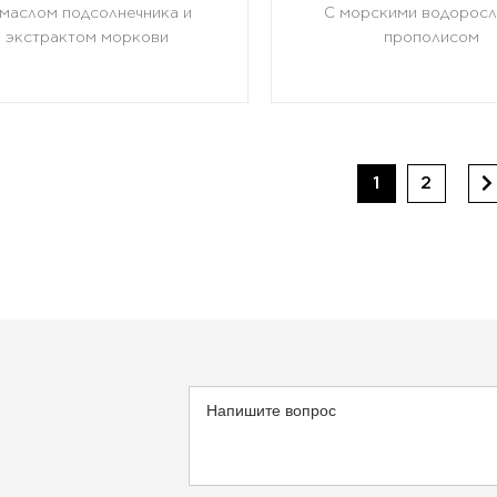
 маслом подсолнечника и
С морскими водоросл
экстрактом моркови
прополисом
1
2