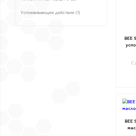
Успокаивающее действие
(1)
BEE 
успо
С
BEE 
мас