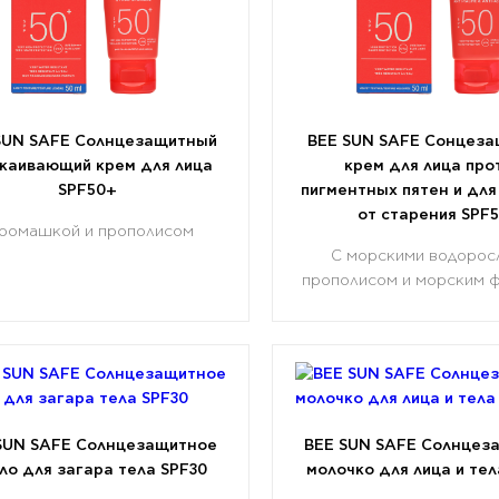
SUN SAFE Солнцезащитный
BEE SUN SAFE Сонцез
каивающий крем для лица
крем для лица про
SPF50+
пигментных пятен и дл
от старения SPF
 ромашкой и прополисом
С морскими водорос
прополисом и морским 
SUN SAFE Солнцезащитное
BEE SUN SAFE Солнцез
ло для загара тела SPF30
молочко для лица и тел