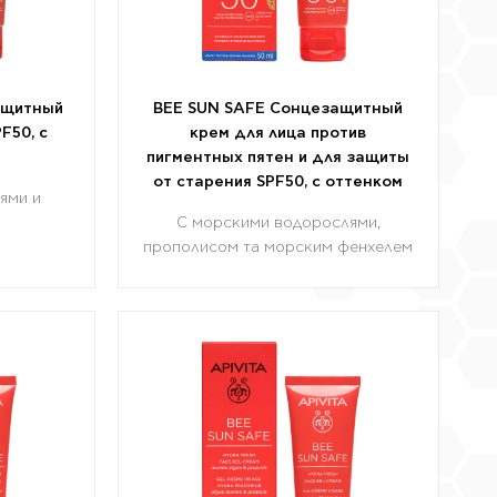
ащитный
BEE SUN SAFE Сонцезащитный
F50, с
крем для лица против
пигментных пятен и для защиты
от старения SPF50, c оттенком
ями и
С морскими водорослями,
прополисом та морским фенхелем