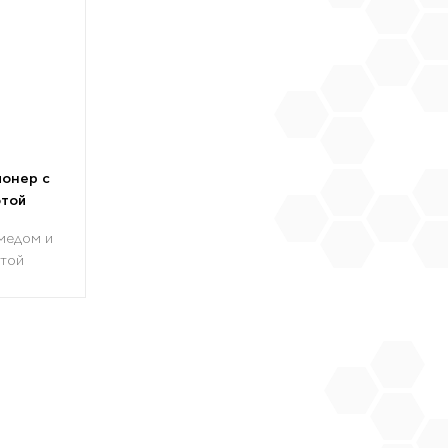
онер с
отой
медом и
отой