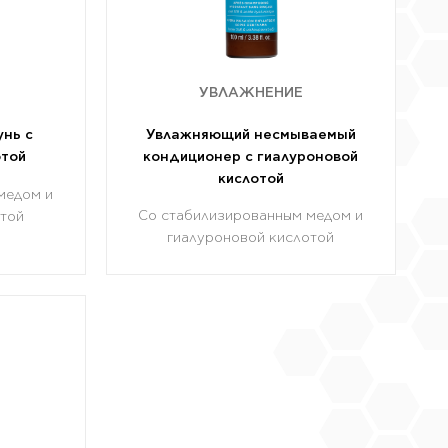
УВЛАЖНЕНИЕ
нь с
Увлажняющий несмываемый
отой
кондиционер с гиалуроновой
кислотой
медом и
Со стабилизированным медом и
отой
гиалуроновой кислотой