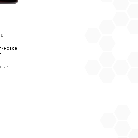
ИЕ
тиновое
"
ьным