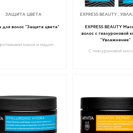
ЗАЩИТА ЦВЕТА
EXPRESS BEAUTY , УВЛ
 для волос "Защита цвета"
EXPRESS BEAUTY Мас
волос с гиалуроновой 
"Увлажнение"
протеинами киноа и медом
С гиалуроновой кисл