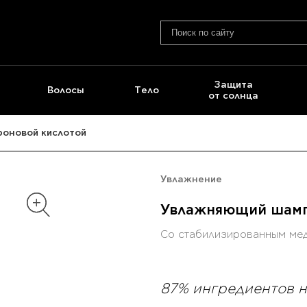
Защита
Волосы
Тело
от солнца
роновой кислотой
Увлажнение
Увлажняющий шампу
Со стабилизированным мед
87% ингредиентов 