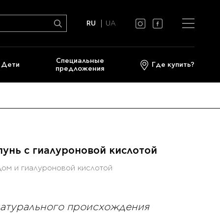
RU
UA
Cпециальные
Дети
Где купить?
предложения
нь с гиалуроновой кислотой
ом и гиалуроновой кислотой
натурального происхождения