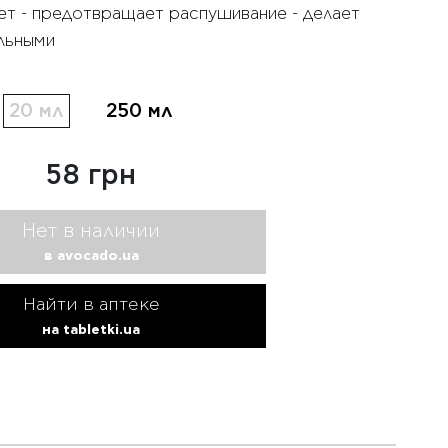
ет - предотвращает распушивание - делает
льными
20 мл
250 мл
58 грн
Нет в наличии
в avocado.ua
Найти в аптеке
на tabletki.ua