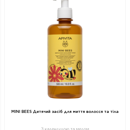
MINI BEES Дитячий засіб для миття волосся та тіла
З календулою та медом