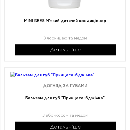
MINI BEES М’який дитячий кондиціонер
З чорницею та медом
Детальніше
ДОГЛЯД ЗА ГУБАМИ
Бальзам для губ "Принцеса-бджілка"
З абрикосом та медом
Детальніше