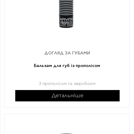
ДОГЛЯД ЗА ГУБАМИ
Бальзам для губ із прополісом
З прополісом та звіробоєм
Детальніше