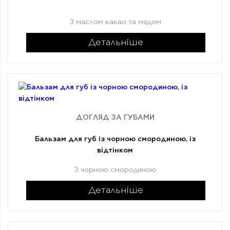
З маслом какао та медом
Детальніше
ДОГЛЯД ЗА ГУБАМИ
Бальзам для губ із чорною смородиною, із
відтінком
З чорною смородиною
Детальніше