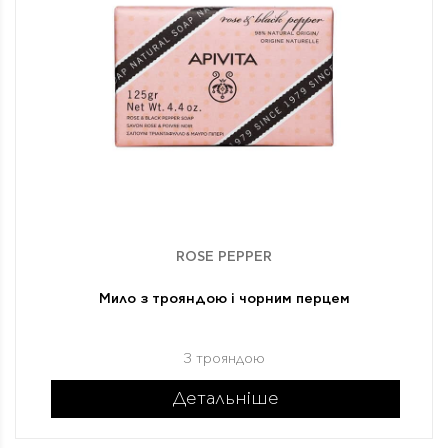
ROSE PEPPER
Мило з трояндою і чорним перцем
З трояндою
Детальніше