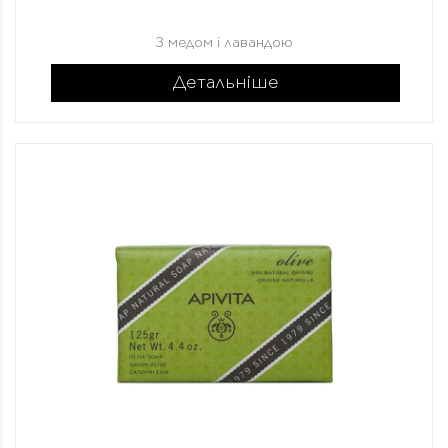
З медом і лавандою
Детальніше