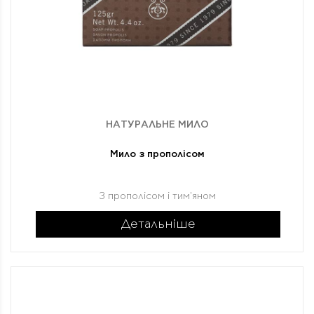
НАТУРАЛЬНЕ МИЛО
Мило з прополісом
З прополісом і тим'яном
Детальніше