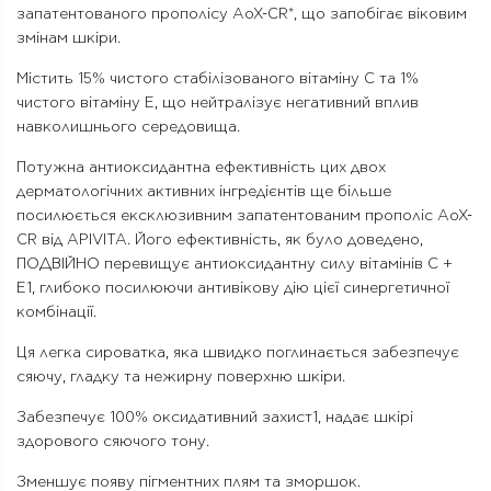
запатентованого прополісу AoX-CR*, що запобігає віковим
змінам шкіри.
Містить 15% чистого стабілізованого вітаміну С та 1%
чистого вітаміну Е, що нейтралізує негативний вплив
навколишнього середовища.
Потужна антиоксидантна ефективність цих двох
дерматологічних активних інгредієнтів ще більше
посилюється ексклюзивним запатентованим прополіс AoX-
CR від APIVITA. Його ефективність, як було доведено,
ПОДВІЙНО перевищує антиоксидантну силу вітамінів С +
Е1, глибоко посилюючи антивікову дію цієї синергетичної
комбінації.
Ця легка сироватка, яка швидко поглинається забезпечує
сяючу, гладку та нежирну поверхню шкіри.
Забезпечує 100% оксидативний захист1, надає шкірі
здорового сяючого тону.
Зменшує появу пігментних плям та зморшок.