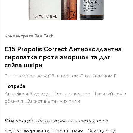
Концентрати Bee Tech
C15 Propolis Correct Антиоксидантна
сироватка проти зморшок та для
сяйва шкіри
З прополісом AoX-CR, вітаміном С та вітаміном Е
Потреба:
Антивіковий догляд , Проти зморшок , Тьмяний колір
обличчя , Захист від темних плям
93% інгредієнтів натурального походження
Усуває зморшки та пігментні плям - Захищає від