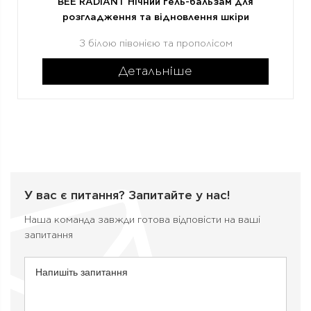
BEE RADIANT Нічний гель-бальзам для
розгладження та відновлення шкіри
З білою півонією та прополісом
Детальніше
У вас є питання?
Запитайте у нас!
Наша команда завжди готова відповісти на ваші
запитання