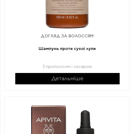
ДОГЛЯД ЗА ВОЛОССЯМ
Шампунь проти сухої лупи
З прополісом і селерою
Детальніше