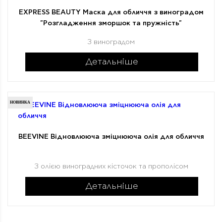
EXPRESS BEAUTY Маска для обличчя з виноградом
"Розгладження зморшок та пружність"
З виноградом
Детальніше
НОВИНКА
BEEVINE Відновлююча зміцнююча олія для обличчя
З олією виноградних кісточок та прополісом
Детальніше