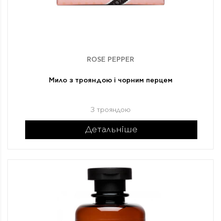
ROSE PEPPER
Мило з трояндою і чорним перцем
З трояндою
Детальніше