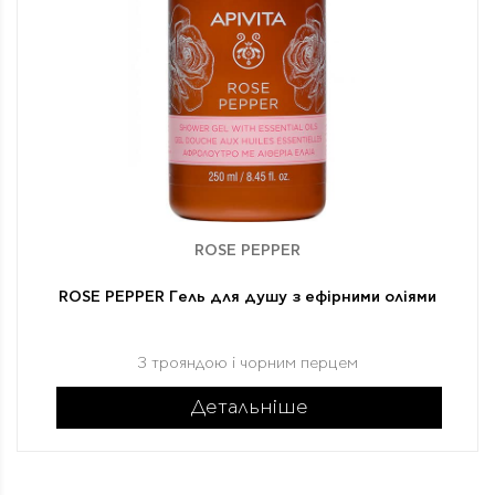
ROSE PEPPER
ROSE PEPPER Гель для душу з ефірними оліями
З трояндою і чорним перцем
Детальніше