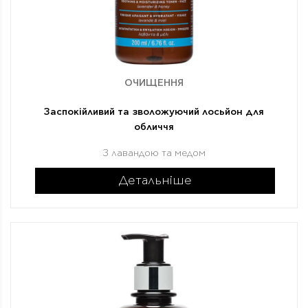
ОЧИЩЕННЯ
Заспокійливий та зволожуючий лосьйон для
обличчя
З лавандою та медом
Детальніше