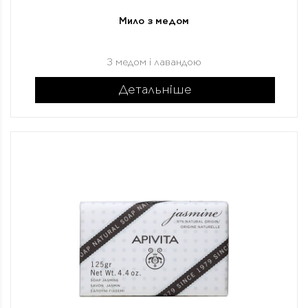
Мило з медом
З медом і лавандою
Детальніше