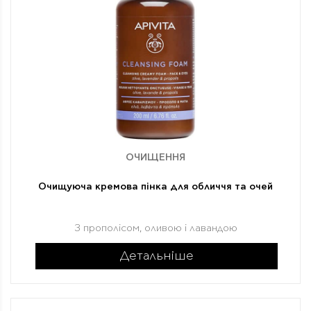
ОЧИЩЕННЯ
Очищуюча кремова пінка для обличчя та очей
З прополісом, оливою і лавандою
Детальніше