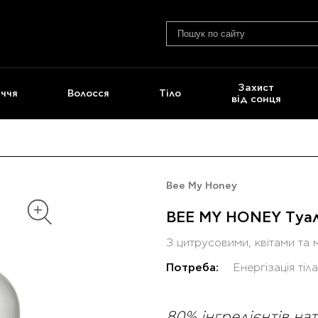
Захист
ччя
Волосся
Тіло
від сонця
Bee My Honey
BEE MY HONEY Туал
З цитрусовими, квітами та
Потреба:
Енергізація тіла
80% інгредієнтів н