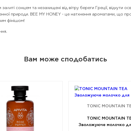
 залиті сонцем та незахищені від вітру береги Греції, відчути
денної природи. BEE MY HONEY - це натхнення ароматами, що пр
вим фінішом!
ння.
Вам може сподобатись
TONIC MOUNTAIN T
TONIC MOUNTAIN T
Зволожуюче молочко дл