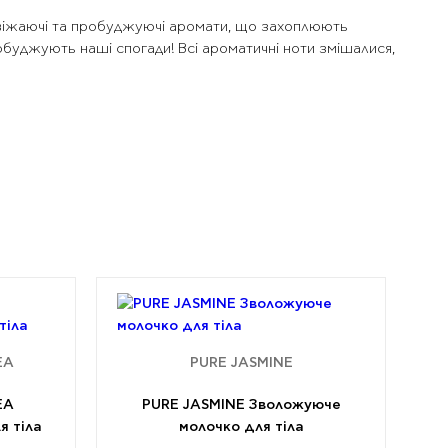
 освіжаючі та пробуджуючі аромати, що захоплюють
обуджують наші спогади! Всі ароматичні ноти змішалися,
EA
PURE JASMINE
EA
PURE JASMINE Зволожуюче
я тіла
молочко для тіла