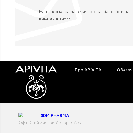
Наша команда завжди готова відповісти на
ваші запитання
Про APIVITA
Обличч
Офіційний дистриб'ютор в Україні