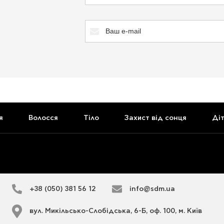
я
Волосся
Тіло
Захист від сонця
Ді
+38 (050) 381 56 12
info@sdm.ua
вул. Микільсько-Слобідська, 6-Б, оф. 100, м. Київ