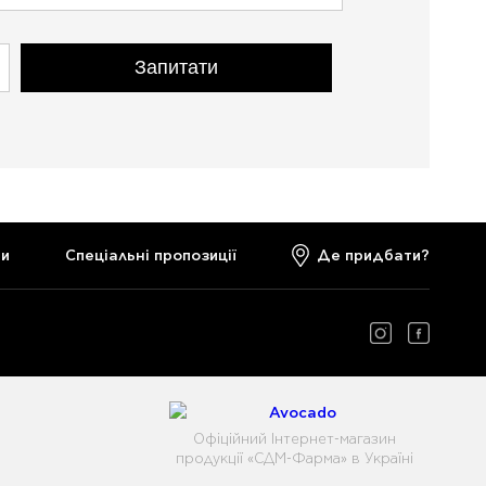
Запитати
ти
Спеціальні пропозиції
Де придбати?
Офіційний Інтернет-магазин
продукції «СДМ-Фарма» в Україні