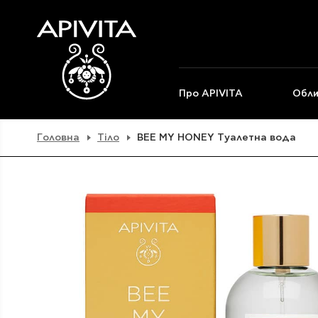
Про APIVITA
Обли
Головна
Тіло
BEE MY HONEY Туалетна вода