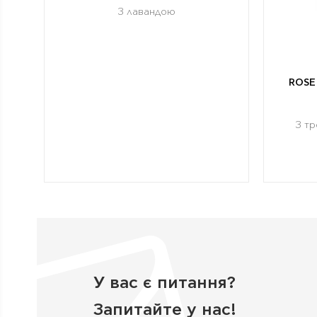
З лавандою
ROSE
З тр
У вас є питання?
Запитайте у нас!