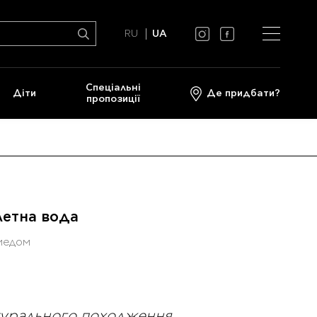
RU
UA
Спеціальні
Діти
Де придбати?
пропозиції
етна вода
 медом
атурального походження