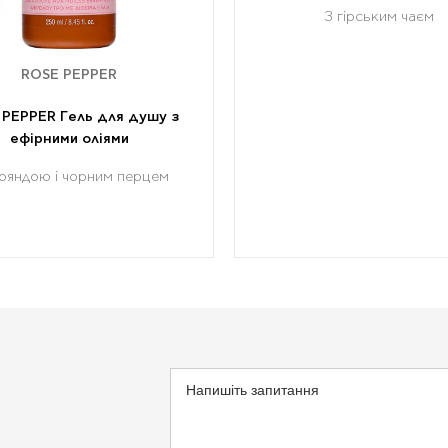
З гірським чаєм
ROSE PEPPER
 PEPPER Гель для душу з
ефірними оліями
ояндою і чорним перцем