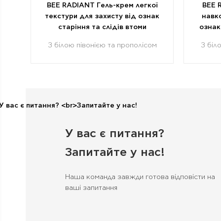
BEE RADIANT Гель-крем легкої
BEE 
текстури для захисту від ознак
навко
старіння та слідів втоми
ознак
З білою півонією та прополісом
З біл
У вас є питання?
Запитайте у нас!
Наша команда завжди готова відповісти на
ваші запитання