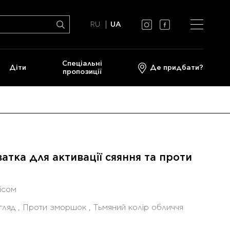
RU
UA
Спеціальні
Діти
Де придбати?
пропозиції
тка для активації сяяння та проти
ісом
гляд , Проти зморшок , Тьмяний колір обличчя