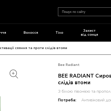
Захист
ччя
Волосся
Тіло
від сонця
ивації сяяння та проти слідів втоми
Bee Radiant
BEE RADIANT Сирова
слідів втоми
З білою півонією та пропол
Потреба:
Антивіковий до