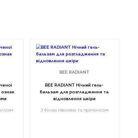
BEE RADIANT
ченої
BEE RADIANT Нічний гель-
д ознак
бальзам для розгладження та
оми
відновлення шкіри
олісом
З білою півонією та прополісом