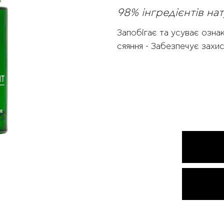
98% інгредієнтів н
Запобігає та усуває озна
сяяння - Забезпечує захи