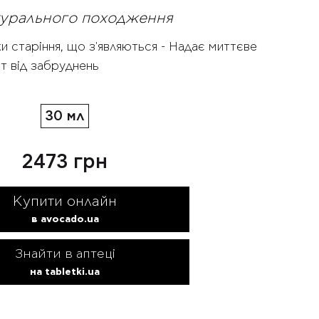
атурального походження
ки старіння, що з'являються - Надає миттєве
ст від забруднень
30 мл
2473 грн
Купити онлайн
в avocado.ua
Знайти в аптеці
на tabletki.ua