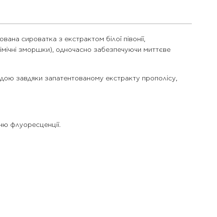
вана сироватка з екстрактом білої півонії,
 мімічні зморшки), одночасно забезпечуючи миттєве
одою завдяки запатентованому екстракту прополісу,
нню флуоресценції.