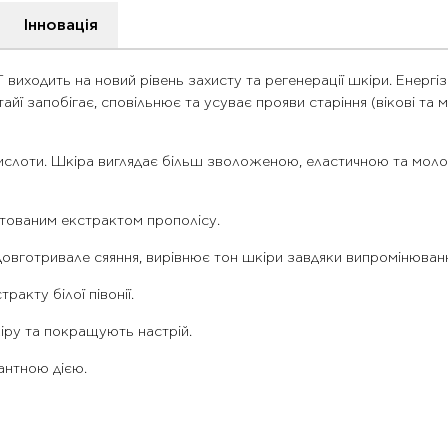
Інновація
иходить на новий рівень захисту та регенерації шкіри. Енергізо
йї запобігає, сповільнює та усуває прояви старіння (вікові та
 кислоти. Шкіра виглядає більш зволоженою, еластичною та мол
ентованим екстрактом прополісу.
а довготривале сяяння, вирівнює тон шкіри завдяки випромінюва
акту білої півонії.
кіру та покращують настрій.
антною дією.