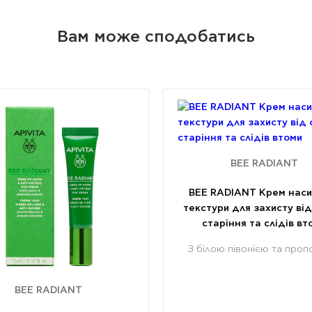
Вам може сподобатись
BEE RADIANT
BEE RADIANT Крем наси
текстури для захисту ві
старіння та слідів вт
З білою півонією та проп
BEE RADIANT