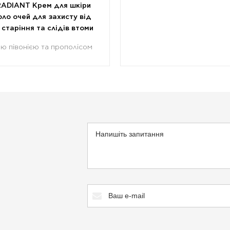
RADIANT Крем для шкіри
ло очей для захисту від
 старіння та слідів втоми
ою півонією та прополісом