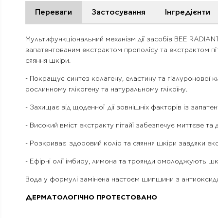
Переваги
Застосування
Інгредієнти
Мультифункціональний механізм дії засобів BEE RADIANT в
запатентованим екстрактом прополісу та екстрактом піта
сяяння шкіри.
- Покращує синтез колагену, еластину та гіалуронової
рослинному глікогену та натуральному глікоїну.
- Захищає від щоденної дії зовнішніх факторів із запат
- Високий вміст екстракту пітайї забезпечує миттєве т
- Розкриває здоровий колір та сяяння шкіри завдяки екстр
- Ефірні олії імбиру, лимона та троянди омолоджують ш
Вода у формулі замінена настоєм шипшини з антиоксид
ДЕРМАТОЛОГІЧНО ПРОТЕСТОВАНО