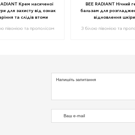
RADIANT Крем насиченої
BEE RADIANT Нічний г
ри для захисту від ознак
бальзам для розгладже
аріння та слідів втоми
відновлення шкіри
ою півонією та прополісом
З білою півонією та проп