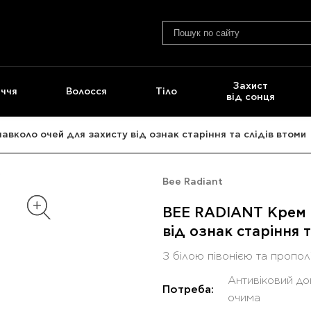
Захист
ччя
Волосся
Тіло
від сонця
вколо очей для захисту від ознак старіння та слідів втоми
Bee Radiant
BEE RADIANT Крем д
від ознак старіння т
З білою півонією та пропол
Антивіковий до
Потреба:
очима