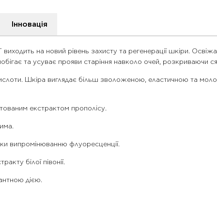
Інновація
 виходить на новий рівень захисту та регенерації шкіри. Освіж
бігає та усуває прояви старіння навколо очей, розкриваючи ся
 кислоти. Шкіра виглядає більш зволоженою, еластичною та мол
ентованим екстрактом прополісу.
има.
дяки випромінюванню флуоресценції.
акту білої півонії.
антною дією.