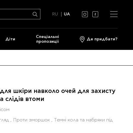
RU
UA
Спеціальні
Діти
Де придбати?
пропозиції
ля шкіри навколо очей для захисту
а слідів втоми
ісом
гляд , Проти зморшок , Темні кола та набряки під