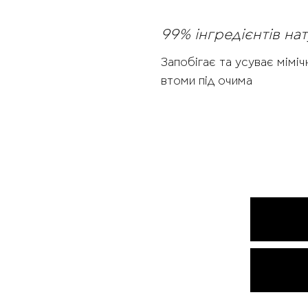
99% інгредієнтів н
Запобігає та усуває міміч
втоми під очима