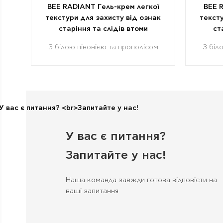
BEE RADIANT Гель-крем легкої
BEE 
текстури для захисту від ознак
тексту
старіння та слідів втоми
ст
З білою півонією та прополісом
З біл
У вас є питання?
Запитайте у нас!
Наша команда завжди готова відповісти на
ваші запитання