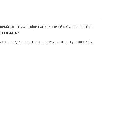
аючий крем для шкіри навколо очей з білою півонією,
яння шкіри.
одою завдяки запатентованому екстракту прополісу,