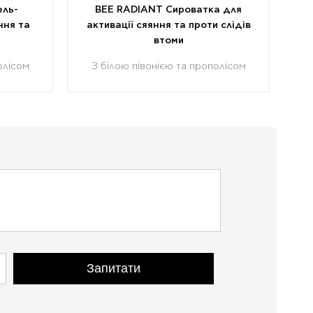
ель-
BEE RADIANT Сироватка для
ння та
активації сяяння та проти слідів
втоми
олісом
З білою півонією та прополісом
Запитати