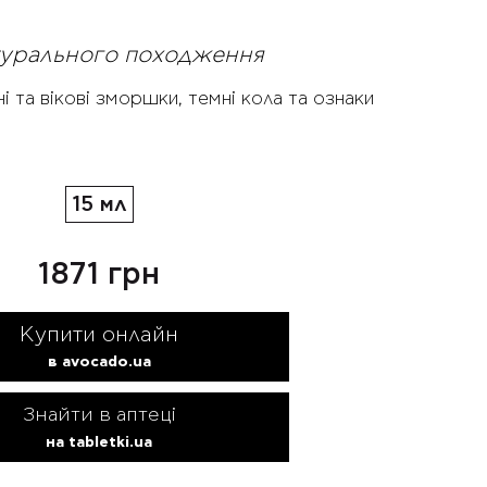
атурального походження
ні та вікові зморшки, темні кола та ознаки
15 мл
1871 грн
Купити онлайн
в avocado.ua
Знайти в аптеці
на tabletki.ua