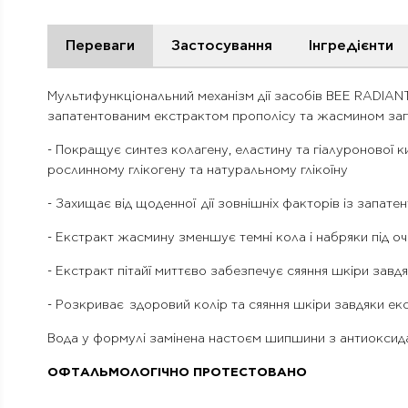
Переваги
Застосування
Інгредієнти
Мультифункціональний механізм дії засобів BEE RADIANT
запатентованим екстрактом прополісу та жасмином запо
- Покращує синтез колагену, еластину та гіалуронової
рослинному глікогену та натуральному глікоїну
- Захищає від щоденної дії зовнішніх факторів із запат
- Екстракт жасмину зменшує темні кола і набряки під оч
- Екстракт пітайї миттєво забезпечує сяяння шкіри зав
- Розкриває здоровий колір та сяяння шкіри завдяки екстр
Вода у формулі замінена настоєм шипшини з антиоксид
ОФТАЛЬМОЛОГІЧНО ПРОТЕСТОВАНО