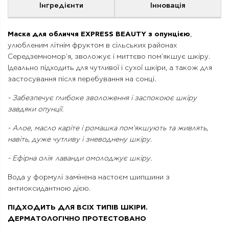
Інгредієнти
Інновація
Маска для обличчя EXPRESS BEAUTY з опунцією
,
улюбленим літнім фруктом в сільських районах
Середземномор'я, зволожує і миттєво пом'якшує шкіру.
Ідеально підходить для чутливої і сухої шкіри, а також для
застосування після перебування на сонці.
- Забезпечує глибоке зволоження і заспокоює шкіру
завдяки опунції.
- Алое, масло каріте і ромашка пом'якшують та живлять,
навіть, дуже чутливу і зневоднену шкіру.
- Ефірна олія лаванди омолоджує шкіру.
Вода у формулі замінена настоєм шипшини з
антиоксидантною дією.
ПІДХОДИТЬ ДЛЯ ВСІХ ТИПІВ ШКІРИ.
ДЕРМАТОЛОГІЧНО ПРОТЕСТОВАНО