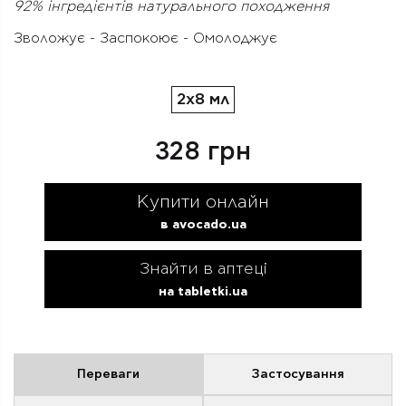
92% інгредієнтів натурального походження
Зволожує - Заспокоює - Омолоджує
2x8 мл
328 грн
Купити онлайн
в avocado.ua
Знайти в аптеці
на tabletki.ua
Переваги
Застосування