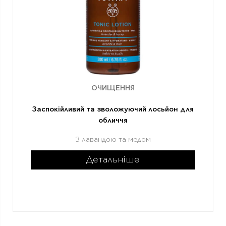
ОЧИЩЕННЯ
Заспокійливий та зволожуючий лосьйон для
обличчя
З лавандою та медом
Детальніше