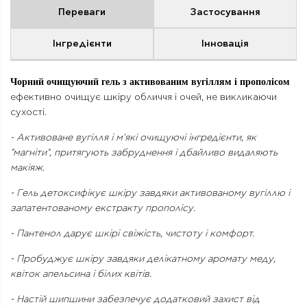
Переваги
Застосування
Інгредієнти
Інновація
Чорний очищуючий гель з активованим вугіллям і прополісом
ефективно очищує шкіру обличчя і очей, не викликаючи
сухості.
- Активоване вугілля і м'які очищуючі інгредієнти, як
"магніти", притягують забруднення і дбайливо видаляють
макіяж.
- Гель детоксифікує шкіру завдяки активованому вугіллю і
запатентованому екстракту прополісу.
- Пантенол дарує шкірі свіжість, чистоту і комфорт.
- Пробуджує шкіру завдяки делікатному аромату меду,
квіток апельсина і білих квітів.
- Настій шипшини забезпечує додатковий захист від