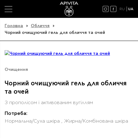
RU
UA
Головна
Обличчя
Чорний очищуючий гель для обличчя та очей
Очищення
Чорний очищуючий гель для обличчя
та очей
З прополісом і активованим вугіллям
Потреба:
Нормальна/Суха шкіра , Жирна/Комбінована шкіра