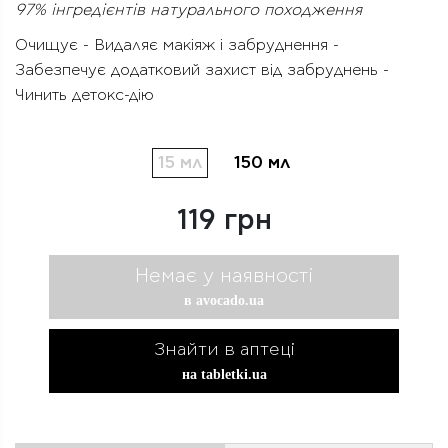
97% інгредієнтів натурального походження
Очищує - Видаляє макіяж і забруднення -
Забезпечує додатковий захист від забруднень -
Чинить детокс-дію
15 мл
150 мл
119 грн
Немає у наявності
в avocado.ua
Знайти в аптеці
на tabletki.ua