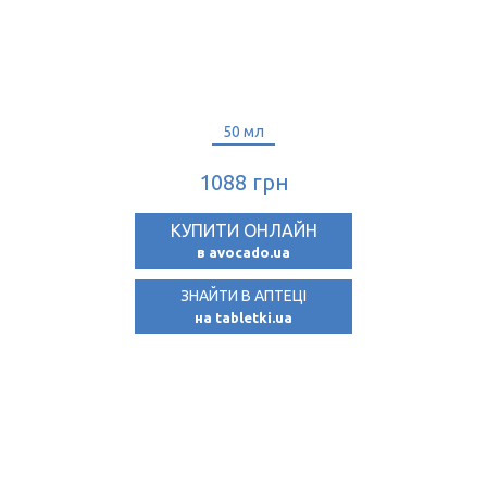
50 мл
50 мл
1088 грн
1088 грн
КУПИТИ ОНЛАЙН
КУПИТИ ОНЛАЙН
в avocado.ua
в avocado.ua
ЗНАЙТИ В АПТЕЦІ
на tabletki.ua