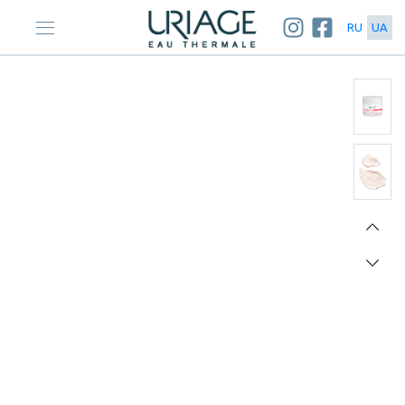
RU
UA