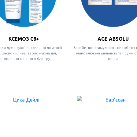
КСЕМОЗ С8+
AGE ABSOLU
ля дуже сухої та схильної до атопії
Засоби, що стимулюють виробіток 
. Заспокійлива, зволожуюча дія,
відновлюючи щільність та пружніст
ідновлення шкірного бар’єру.
шкіри.