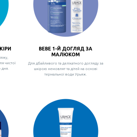
КІРИ
BEBE 1-Й ДОГЛЯД ЗА
МАЛЮКОМ
іяжу,
ля чистої
Для дбайливого та делікатного догляду за
 дня.
шкірою немовлят та дітей на основі
термальної води Урьяж.