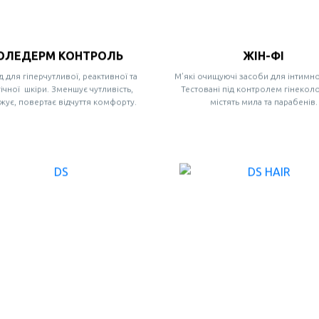
ОЛЕДЕРМ КОНТРОЛЬ
ЖІН-ФІ
 для гіперчутливої, реактивної та
М’які очищуючі засоби для інтимної
ічної шкіри. Зменшує чутливість,
Тестовані під контролем гінеколо
жує, повертає відчуття комфорту.
містять мила та парабенів.