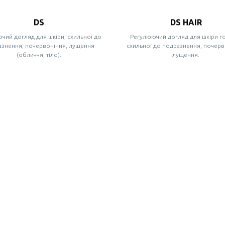
DS
DS HAIR
чий догляд для шкіри, схильної до
Регулюючий догляд для шкіри г
азнення, почервоніння, лущення
схильної до подразнення, почерв
(обличчя, тіло).
лущення.