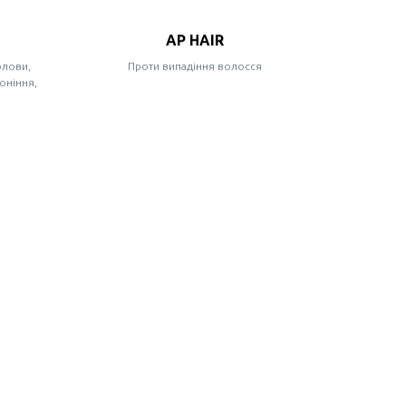
AP HAIR
олови,
Проти випадіння волосся
оніння,