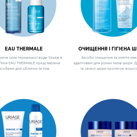
EAU THERMALE
ОЧИЩЕННЯ І ГІГІЄНА Ш
юча сила термальної води Урьяж в
Засоби очищення та зняття мак
 Лінія EAU THERMALE представлена
адаптовані для різних типів шкіри. Д
асобами для обличчя та тіла.
та свіжої шкіри протягом всього