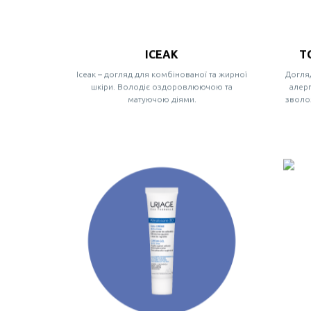
ІСЕАК
Т
Ісеак – догляд для комбінованої та жирної
Догляд
шкіри. Володіє оздоровлюючою та
алерг
матуючою діями.
зволо