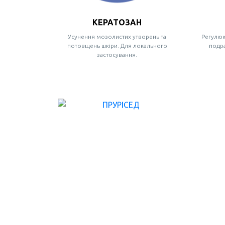
КЕРАТОЗАН
Усунення мозолистих утворень та
Регулюю
потовщень шкіри. Для локального
подр
застосування.