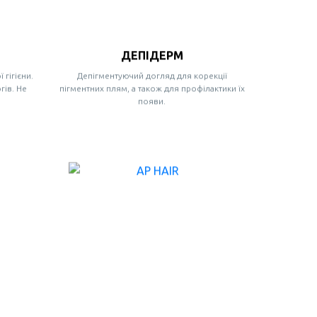
ДЕПІДЕРМ
 гігієни.
Депігментуючий догляд для корекції
гів. Не
пігментних плям, а також для профілактики їх
появи.