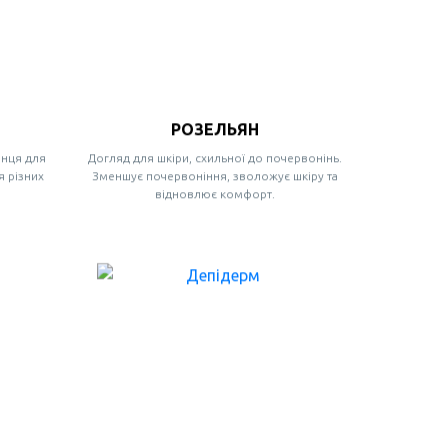
РОЗЕЛЬЯН
онця для
Догляд для шкіри, схильної до почервонінь.
я різних
Зменшує почервоніння, зволожує шкіру та
відновлює комфорт.