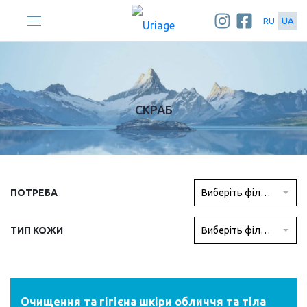
RU
UA
ГОЛОВНА
| ТІЛО | ТИПИ ПРОДУКТІВ | СКРАБ
СКРАБ
ПОТРЕБА
Виберіть фільтр
ТИП КОЖИ
Виберіть фільтр
Очищення та гігієна шкіри обличчя та тіла