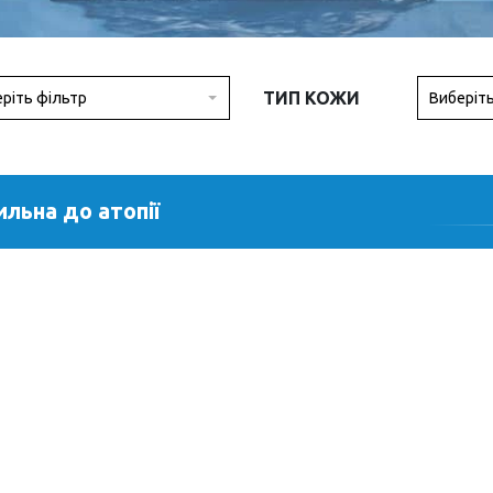
ТИП КОЖИ
ріть фільтр
Виберіт
ильна до атопії