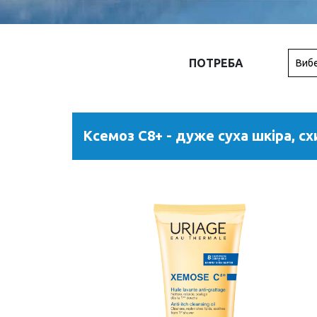
ПОТРЕБА
Вибе
Ксемоз С8+ - дуже суха шкіра, сх