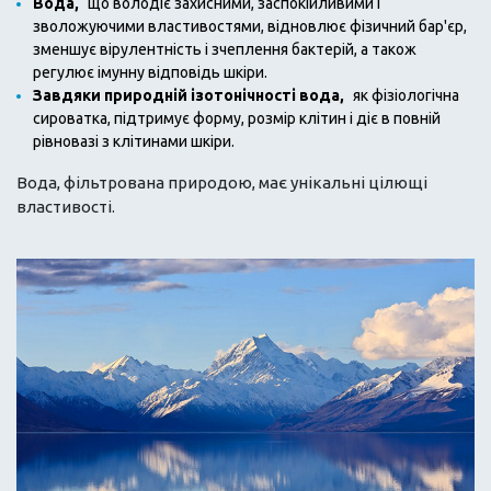
Вода,
що володіє захисними, заспокійливими і
зволожуючими властивостями, відновлює фізичний бар'єр,
зменшує вірулентність і зчеплення бактерій, а також
регулює імунну відповідь шкіри.
Завдяки природній ізотонічності вода,
як фізіологічна
сироватка, підтримує форму, розмір клітин і діє в повній
рівновазі з клітинами шкіри.
Вода, фільтрована природою, має унікальні цілющі
властивості.