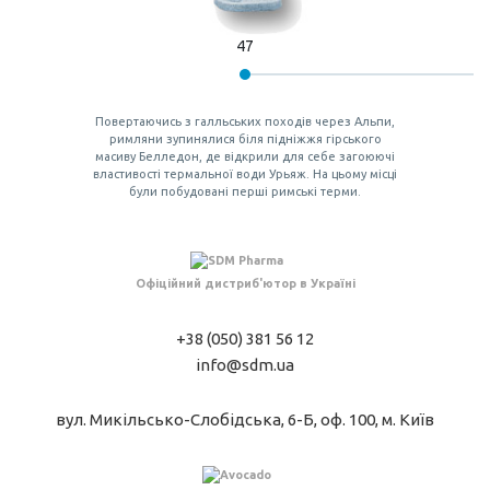
47
Повертаючись з галльських походів через Альпи,
римляни зупинялися біля підніжжя гірського
масиву Белледон, де відкрили для себе загоюючі
властивості термальної води Урьяж. На цьому місці
були побудовані перші римські терми.
Офіційний дистриб'ютор в Україні
+38 (050) 381 56 12
info@sdm.ua
вул. Микільсько-Слобідська, 6-Б, оф. 100, м. Київ