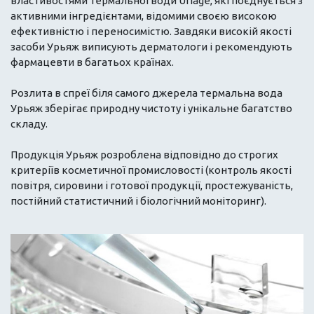
властивостями термальної води Uriage, які поєднується з
активними інгредієнтами, відомими своєю високою
ефективністю і переносимістю. Завдяки високій якості
засоби Урьяж виписують дерматологи і рекомендують
фармацевти в багатьох країнах.
Розлита в спреї біля самого джерела термальна вода
Урьяж зберігає природну чистоту і унікальне багатство
складу.
Продукція Урьяж розроблена відповідно до строгих
критеріїв косметичної промисловості (контроль якості
повітря, сировини і готової продукції, простежуваність,
постійний статистичний і біологічний моніторинг).