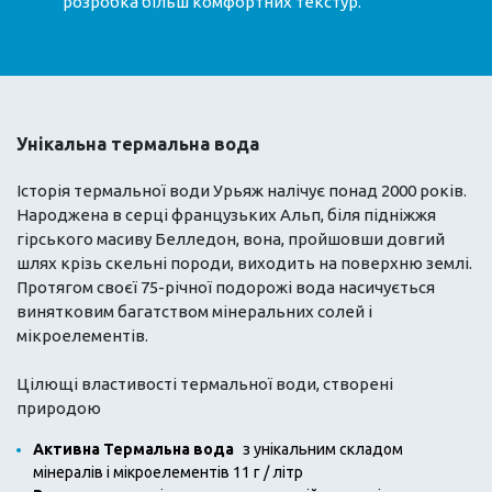
розробка більш комфортних текстур.
Унікальна термальна вода
Історія термальної води Урьяж налічує понад 2000 років.
Народжена в серці французьких Альп, біля підніжжя
гірського масиву Белледон, вона, пройшовши довгий
шлях крізь скельні породи, виходить на поверхню землі.
Протягом своєї 75-річної подорожі вода насичується
винятковим багатством мінеральних солей і
мікроелементів.
Цілющі властивості термальної води, створені
природою
Активна Термальна вода
з унікальним складом
мінералів і мікроелементів 11 г / літр