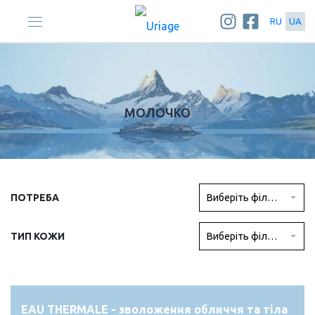
RU
UA
ГОЛОВНА
| ТІЛО | ТИПИ ПРОДУКТІВ | МОЛОЧКО
МОЛОЧКО
ПОТРЕБА
Виберіть фільтр
ТИП КОЖИ
Виберіть фільтр
EAU THERMALE - зволоження обличчя та тіла