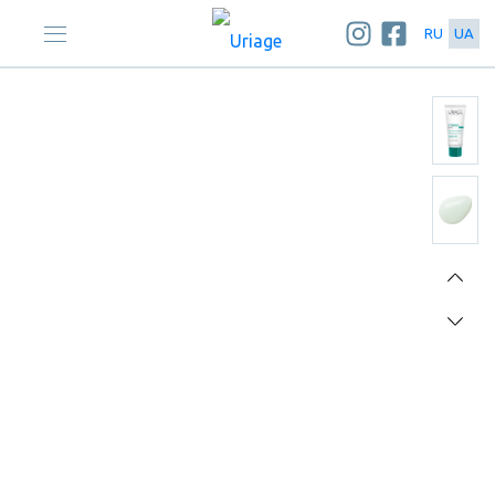
RU
UA