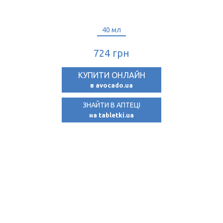
40 мл
40 мл
724 грн
724 грн
КУПИТИ ОНЛАЙН
КУПИТИ ОНЛАЙН
в avocado.ua
в avocado.ua
ЗНАЙТИ В АПТЕЦІ
на tabletki.ua