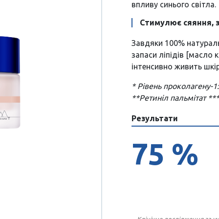
впливу синього світла.
Стимулює сяяння, 
Завдяки 100% натурал
запаси ліпідів [масло 
інтенсивно живить шкір
* Рівень проколагену-1:
**Ретиніл пальмітат *** 
Результати
75 %
Клінічне дослідження за уч