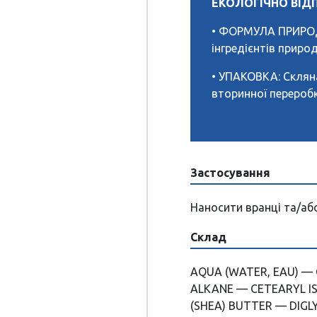
ЕКОЛОГІЧНО ВІД
• ФОРМУЛА ПРИРО
інгредієнтів прир
• УПАКОВКА: Склян
вторинної перероб
Застосування
Наносити вранці та/або
Склад
AQUA (WATER, EAU) — 
ALKANE — CETEARYL 
(SHEA) BUTTER — DIGL