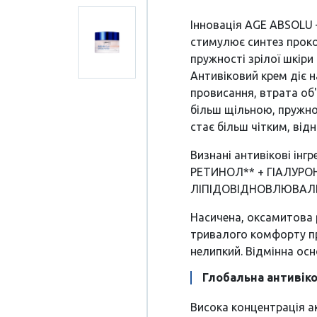
Інновація AGE ABSOLU –
стимулює синтез проко
пружності зрілої шкіри 
Антивіковий крем діє н
провисання, втрата об'
більш щільною, пружн
стає більш чітким, ві
Визнані антивікові ін
РЕТИНОЛ** + ГІАЛУРО
ЛІПІДОВІДНОВЛЮВАЛ
Насичена, оксамитова 
тривалого комфорту пр
нелипкий. Відмінна осн
Глобальна антивіко
Висока концентрація а