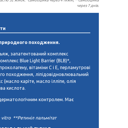
через 7 днів.
нти
 природного походження.
ьяж, запатентований комплекс
омплекс Blue Light Barrier (BLB)*,
проколагену, вітаміни С і Е, перламутрові
го походження, ліпідовідновлювальний
 (масло каріте, масло ілліпе, олія
ва кислота.
дерматологічним контролем. Має
in vitro **Ретиніл пальмітат