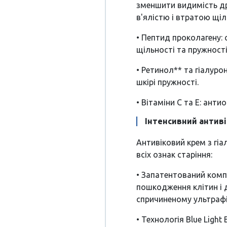
зменшити видимість др
в'ялістю і втратою щіл
• Пептид проколагену:
щільності та пружності
• Ретинол** та гіалур
шкірі пружності.
• Вітаміни С та Е: анти
Інтенсивний антиві
Антивіковий крем з гі
всіх ознак старіння:
• Запатентований ком
пошкодження клітин і 
спричиненому ультрафі
• Технологія Blue Light