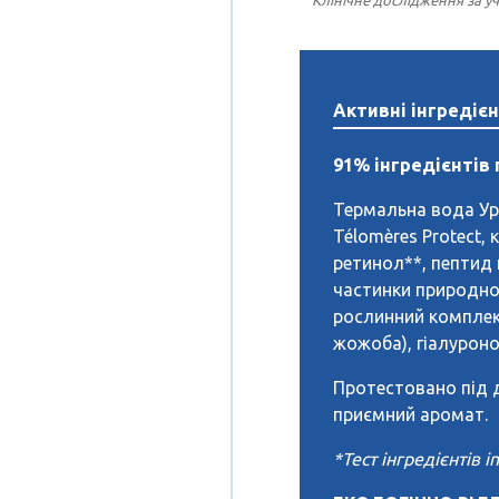
Активні інгредіє
91% інгредієнтів
Термальна вода Ур
Télomères Protect, к
ретинол**, пептид 
частинки природно
рослинний комплекс
жожоба), гіалуроно
Протестовано під 
приємний аромат.
*Тест інгредієнтів 