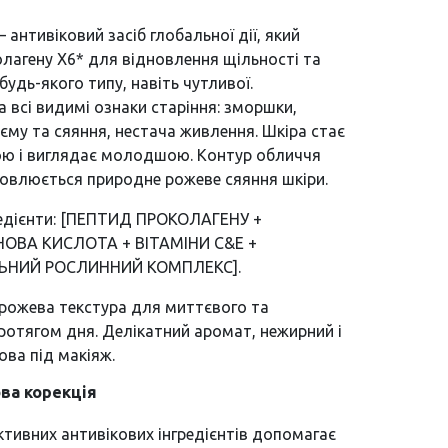
 антивіковий засіб глобальної дії, який
лагену X6* для відновлення щільності та
будь-якого типу, навіть чутливої.
а всі видимі ознаки старіння: зморшки,
єму та сяяння, нестача живлення. Шкіра стає
ою і виглядає молодшою. Контур обличчя
дновлюється природне рожеве сяяння шкіри.
гредієнти: [ПЕПТИД ПРОКОЛАГЕНУ +
НОВА КИСЛОТА + ВІТАМІНИ C&E +
ЬНИЙ РОСЛИННИЙ КОМПЛЕКС].
рожева текстура для миттєвого та
отягом дня. Делікатний аромат, нежирний і
ова під макіяж.
ва корекція
ктивних антивікових інгредієнтів допомагає