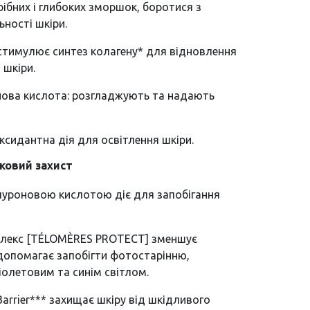
ібних і глибоких зморшок, боротися з
ьності шкіри.
 стимулює синтез колагену* для відновлення
 шкіри.
онова кислота: розгладжують та надають
оксидантна дія для освітлення шкіри.
ковий захист
алуроновою кислотою діє для запобігання
плекс [TÉLOMÈRES PROTECT] зменшує
допомагає запобігти фотостарінню,
олетовим та синім світлом.
 Barrier*** захищає шкіру від шкідливого