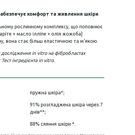
забезпечує комфорт та живлення шкіри
ьному рослинному комплексу, що поповнює
каріте + масло ілліпе + олія жожоба]
у, вона стає більш еластичною та м'якою.
 дослідження in vitro на фібробластах
Тест інгредієнта in vitro.
пружна шкіра*;
91% розгладжена шкіра через 7
днів**;
88% сяяння шкіри *.
астю 32 жінок: *самооцінка через 4 тижні; **самооцінка