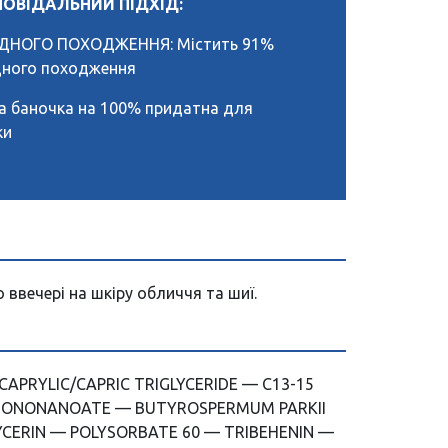
ПОВІДАЛЬНИЙ ПІДХІД:
ДНОГО ПОХОДЖЕННЯ: Містить 91%
одного походження
а баночка на 100% придатна для
ки
 ввечері на шкіру обличчя та шиї.
CAPRYLIC/CAPRIC TRIGLYCERIDE — C13-15
ISONONANOATE — BUTYROSPERMUM PARKII
YCERIN — POLYSORBATE 60 — TRIBEHENIN —