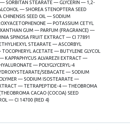
 — SORBITAN STEARATE — GLYCERIN — 1,2-
ALCOHOL — SHOREA STENOPTERA SEED
 CHINENSIS SEED OIL — SODIUM
ROXYACETOPHENONE — POTASSIUM CETYL
 XANTHAN GUM — PARFUM (FRAGRANCE) —
INIA SPINOSA FRUIT EXTRACT — CI 77891
— ETHYLHEXYL STEARATE — ASCORBYL
 TOCOPHERYL ACETATE — BUTYLENE GLYCOL
 — KAPPAPHYCUS ALVAREZII EXTRACT —
HYALURONATE — POLYGLYCERYL-4
HYDROXYSTEARATE/SEBACATE — SODIUM
OLYMER — SODIUM ISOSTEARATE —
 EXTRACT — TETRAPEPTIDE-4 — THEOBROMA
(THEOBROMA CACAO (COCOA) SEED
L — CI 14700 (RED 4)