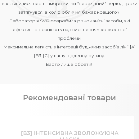
вас з'явилися перші зморшки, чи "перехідний" період трохи
затягнувся, а колір обличчя бажає кращого?
Лабораторія SVR розробила різноманітні засоби, які
ефективно працюють над вирішенням конкретної
проблеми.
Максимальна легкість в інтеграції будь-яких засобів лінії [А]
[B3][С] у вашу щоденну рутину.
Варто лише обрати!
Рекомендовані товари
[В3] ІНТЕНСИВНА ЗВОЛОЖУЮЧА