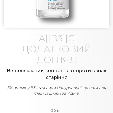
[А][B3][С]
ДОДАТКОВИЙ
ДОГЛЯД
Відновлюючий концентрат проти ознак
старіння
5% вітаміну B3 і три види гіалуронової кислоти для
гладкої шкіри за 7 днів.
30 мл