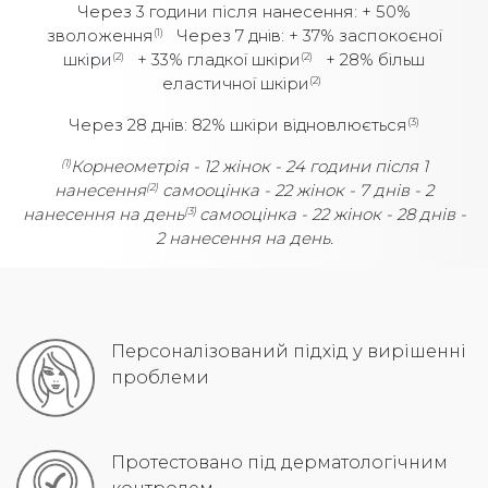
Через 3 години після нанесення: + 50%
зволоження
Через 7 днів: + 37% заспокоєної
(1)
шкіри
+ 33% гладкої шкіри
+ 28% більш
(2)
(2)
еластичної шкіри
(2)
Через 28 днів: 82% шкіри відновлюється
(3)
Корнеометрія - 12 жінок - 24 години після 1
(1)
нанесення
самооцінка - 22 жінок - 7 днів - 2
(2)
нанесення на день
самооцінка
- 22 жінок - 28 днів -
(3)
2 нанесення на день.
Персоналізований підхід у вирішенні
проблеми
Протестовано під дерматологічним