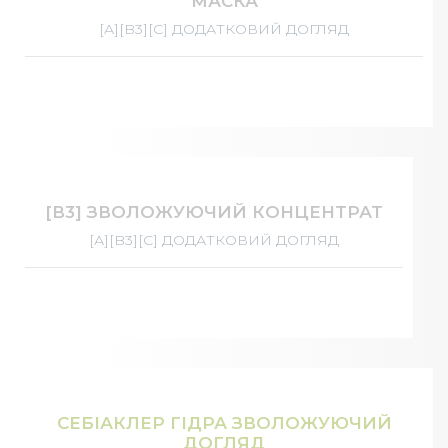
МАСКА
[А][B3][С] ДОДАТКОВИЙ ДОГЛЯД
[В3] ЗВОЛОЖУЮЧИЙ КОНЦЕНТРАТ
[А][B3][С] ДОДАТКОВИЙ ДОГЛЯД
СЕБІАКЛЕР ГІДРА ЗВОЛОЖУЮЧИЙ
ДОГЛЯД