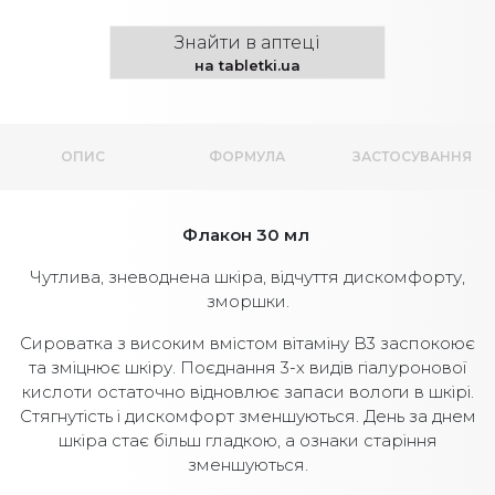
Знайти в аптеці
на tabletki.ua
ОПИС
ФОРМУЛА
ЗАСТОСУВАННЯ
Флакон 30 мл
Чутлива, зневоднена шкіра, відчуття дискомфорту,
зморшки.
Сироватка з високим вмістом вітаміну В3 заспокоює
та зміцнює шкіру. Поєднання 3-х видів гіалуронової
кислоти остаточно відновлює запаси вологи в шкірі.
Стягнутість і дискомфорт зменшуються. День за днем
шкіра стає більш гладкою, а ознаки старіння
зменшуються.