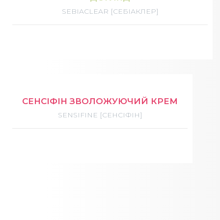
SEBIACLEAR [СЕБІАКЛЕР]
СЕНСІФІН ЗВОЛОЖУЮЧИЙ КРЕМ
SENSIFINE [СЕНСІФІН]