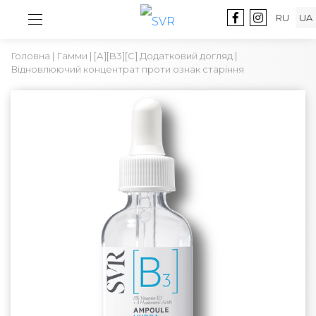
RU
UA
Головна
|
Гамми
|
[А][B3][С] Додатковий догляд
|
Відновлюючий концентрат проти ознак старіння