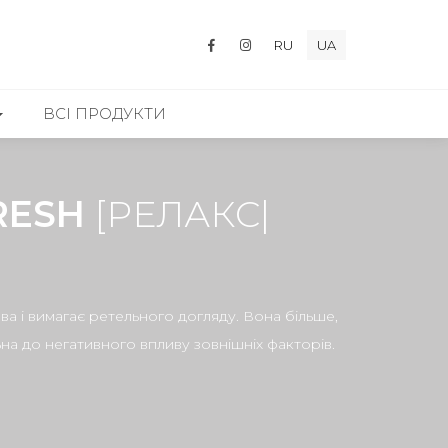
RU
UA
ВСІ ПРОДУКТИ
RESH
[РЕЛАКС|
а і вимагає ретельного догляду. Вона більше,
ьна до негативного впливу зовнішніх факторів.