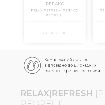
РЕЛАКС
RELAX|REFRESH [РЕЛАКС|
RE
РЕФРЕШ]
Детальніше
Комплексний догляд
відповідно до циркадних
ритмів шкіри навколо очей
RELAX|REFRESH
[
РЕФРЕШ]