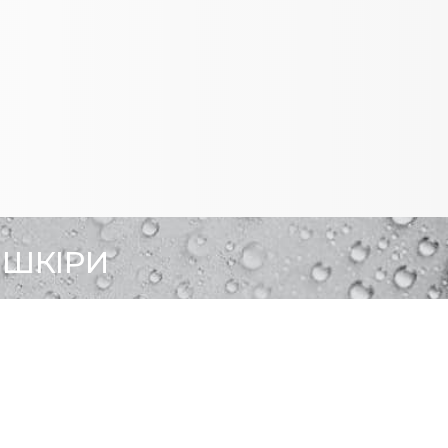
 ШКІРИ
F&Q
ЗВ'ЯЗАТИСЯ З НАМИ
ВСІ ПРОДУКТИ
Офіційний Інтернет-магазин
продукції «СДМ-Фарма» в Україні