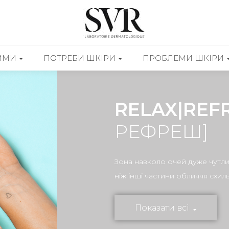
ММИ
ПОТРЕБИ ШКІРИ
ПРОБЛЕМИ ШКІРИ
RELAX|REF
РЕФРЕШ]
Зона навколо очей дуже чутлив
ніж інші частини обличчя схил
Показати всі