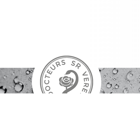
Де куп
Офіційний дистриб'ютор в Україні