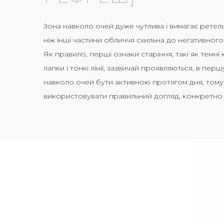
Зона навколо очей дуже чутлива і вимагає ретел
ніж інші частини обличчя схильна до негативного
Як правило, перші ознаки старіння, так
і
як темні 
лапки і тонкі лінії, зазвичай проявляються
,
в першу
навколо очей бути активною протягом дня, том
використовувати правильний догляд, конкретно 