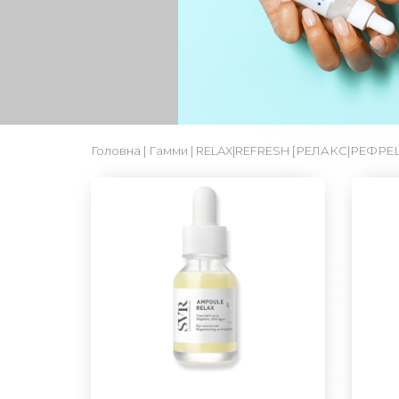
Головна
|
Гамми
| RELAX|REFRESH [РЕЛАКС|РЕФРЕ