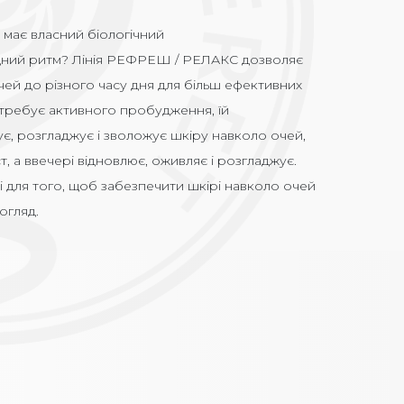
 має власний біологічний
дн
ий
ритм? Лінія Р
ЕФРЕШ
/ РЕЛАКС дозволяє
чей до різного часу дня для більш ефективних
отребує активного пробудження, їй
зує, розгладжує і зволожує шкіру навколо очей,
 а ввечері відновлює, оживляє і розгладжує.
і для того, щоб забезпечити шкірі навколо очей
огляд.