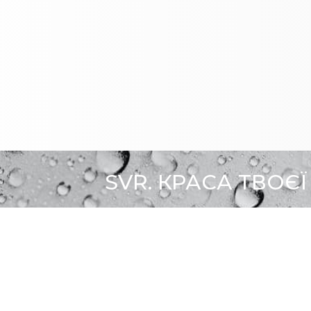
SVR. КРАСА ТВОЄЇ
ити?
ПРО БРЕНД
SVR У ПРЕСІ
+38 (050) 381 56 12
info@sdm.ua