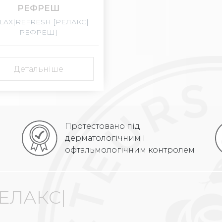
РЕФРЕШ
LAX|REFRESH [РЕЛАКС|
РЕФРЕШ]
Детальніше
Протестовано під
дерматологічним і
офтальмологічним контролем
РЕЛАКС|