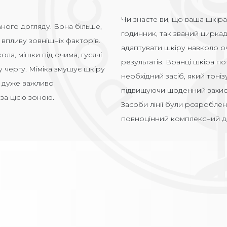
Чи знаєте ви, що ваша шкіра
ьного догляду. Вона більше,
годинник,
так
зван
ий
цирка
 впливу зовнішніх факторів.
адаптувати шкіру навколо о
кола, мішки під очима, гусячі
результатів. Вранці шкіра п
 чергу. Міміка змушує шкіру
необхідн
ий
засіб, який тоні
у дуже важливо
підвищуючи щоденний захист,
за цією зоною.
Засоби лінії були розроблен
повноцінний комплексний д