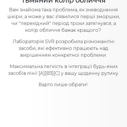
тьмяний колір обличчя
Вам знайома така проблема, як зневоднення
шкіри, а може у вас з'явилися перші зморшки,
чи "перехідний" період трохи затягнувся, а
колір обличчя бажає кращого?
Лабораторія SVR розробила різноманітні
засоби, які ефективно працюють над
вирішенням конкретної проблеми.
Максимальна легкість в інтеграції будь-яких
засобів лінії [А][B3][С] у вашу щоденну рутину.
Варто лише обрати!