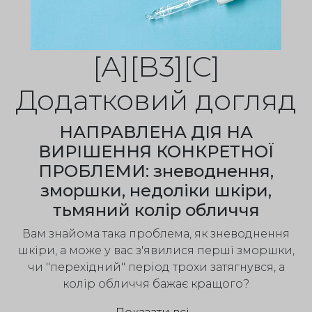
[А][B3][С]
Додатковий догляд
НАПРАВЛЕНА ДІЯ НА
ВИРІШЕННЯ КОНКРЕТНОЇ
ПРОБЛЕМИ: зневоднення,
зморшки, недоліки шкіри,
тьмяний колір обличчя
Вам знайома така проблема, як зневоднення
шкіри, а може у вас з'явилися перші зморшки,
чи "перехідний" період трохи затягнувся, а
колір обличчя бажає кращого?