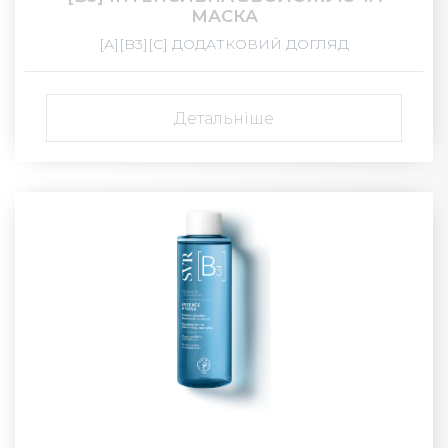
МАСКА
[А][B3][С] ДОДАТКОВИЙ ДОГЛЯД
Детальніше