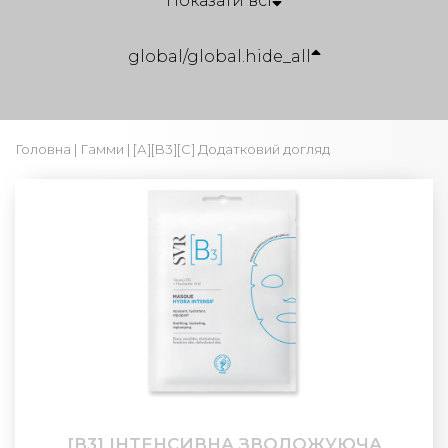
Показати всі
global/global.hide_all
Головна
|
Гамми
| [А][B3][С] Додатковий догляд
[В3] ІНТЕНСИВНА ЗВОЛОЖУЮЧА