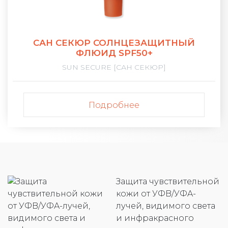
САН СЕКЮР СОЛНЦЕЗАЩИТНЫЙ
ФЛЮИД SPF50+
SUN SECURE [САН СЕКЮР]
Подробнее
Защита чувствительной
кожи от УФB/УФA-
лучей, видимого света
и инфракрасного