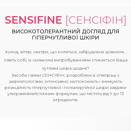
SENSIFINE
[СЕНСІФІН]
ВИСОКОТОЛЕРАНТНИЙ ДОГЛЯД ДЛЯ
ГІПЕРЧУТЛИВОЇ ШКІРИ
Холод, вітер, светри, що коляться, забруднене довкілля...
Уявіть собі, із скількома випробуваннями стикається Ваша
чутлива шкіра щодня?
Засоби гамми СЕНСІФІН, розроблені в співпраці з
дерматологами, інтенсивно заспокоюють і знижують
реакційність гіперчутливої і поліалергійної шкіри завдяки
ультрамінімалістичним формулам, що містять від 9 до 13
інгредієнтів.