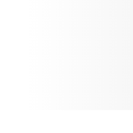
SVR. КРАСА ТВОЄЇ ШКІРИ