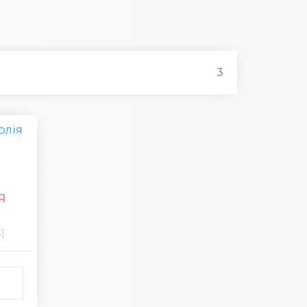
3
Я
]