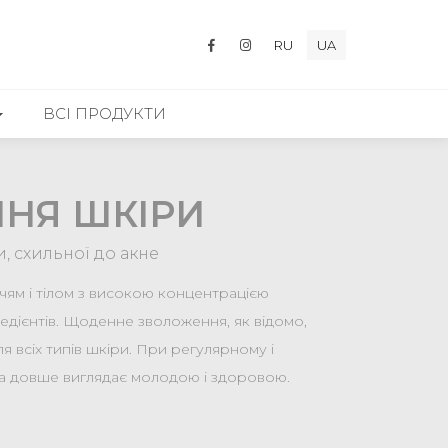
RU
UA
ВСІ ПРОДУКТИ
НЯ ШКІРИ
, схильної до акне
ям і тілом з високою концентрацією
едієнтів. Щоденне зволоження, як відомо,
я всіх типів шкіри. При регулярному і
а довше виглядає молодою і здоровою.