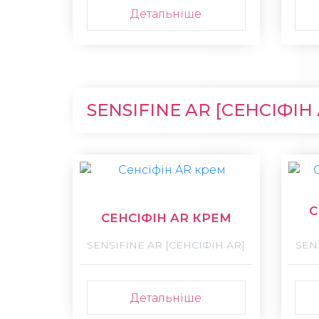
Детальніше
SENSIFINE AR [СЕНСІФІН 
С
СЕНСІФІН AR КРЕМ
SENSIFINE AR [СЕНСІФІН АR]
SEN
Детальніше