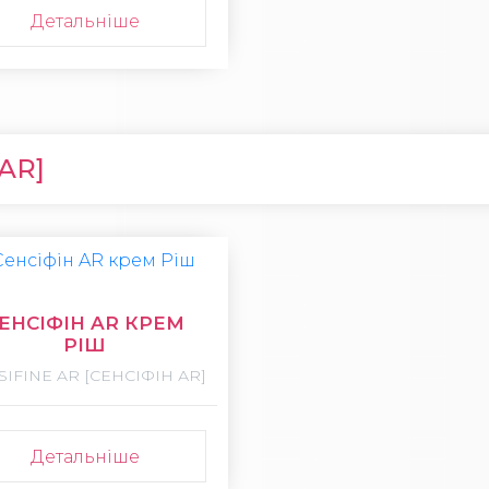
Детальніше
АR]
ЕНСІФІН AR КРЕМ
РІШ
SIFINE AR [СЕНСІФІН АR]
Детальніше