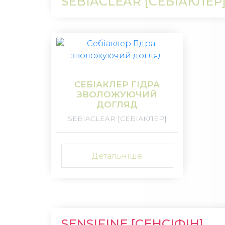
SEBIACLEAR [СЕБІАКЛЕР
СЕБІАКЛЕР ГІДРА
ЗВОЛОЖУЮЧИЙ
ДОГЛЯД
SEBIACLEAR [СЕБІАКЛЕР]
Детальніше
SENSIFINE [СЕНСІФІН]