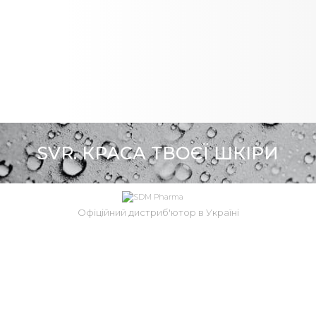
SVR. КРАСА ТВОЄЇ ШКІРИ
Офіційний дистриб'ютор в Україні
+38 (050) 381 56 12
info@sdm.ua
вул. Микільсько-Слобідська, 6-Б, оф. 100, м.