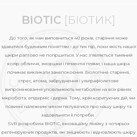
BIOTIC
[БІОТИК]
До того, як нам виповниться 40 років, старіння може
здаватися буденним поняттям - до тих пір, поки якість нашої
шкіри раптово не погіршиться. У нас з'являється тьмяний
колір обличчя, зморшки і пігментні плями, і наша шкіра
починає викликати занепокоєння. Біологічне старіння,
стрес, втома, забруднення і ультрафіолетове
випромінювання уповільнюють метаболізм на всіх рівнях:
мікробіота, епідерміс і дерма. Тому, крім коригуючих дій, ми
повинні належним чином піклуватися про нашу шкіру та
задовільняти її потреби.
SVR розробила BIOTIC, інноваційну лінійку з чотирьох
регенеруючих продуктів, які зміцнюють і відновлюють шкіру