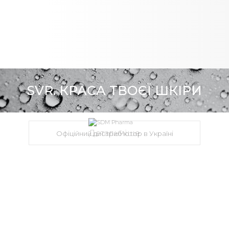
SVR. КРАСА ТВОЄЇ ШКІРИ
Детальніше
Офіційний дистриб'ютор в Україні
+38 (050) 381 56 12
info@sdm.ua
вул. Микільсько-Слобідська, 6-Б, оф. 100, м.
Київ