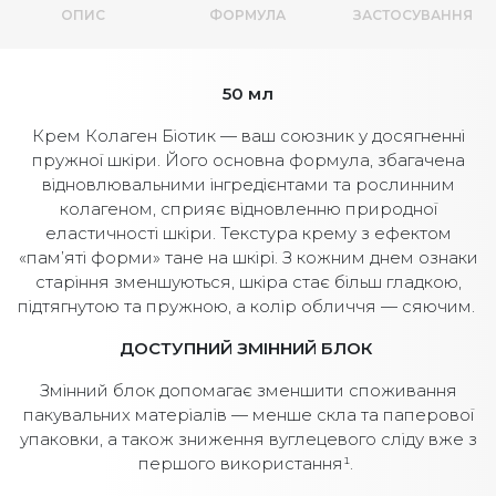
ОПИС
ФОРМУЛА
ЗАСТОСУВАННЯ
50 мл
Крем Колаген Біотик — ваш союзник у досягненні
пружної шкіри. Його основна формула, збагачена
відновлювальними інгредієнтами та рослинним
колагеном, сприяє відновленню природної
еластичності шкіри. Текстура крему з ефектом
«пам’яті форми» тане на шкірі. З кожним днем ознаки
старіння зменшуються, шкіра стає більш гладкою,
підтягнутою та пружною, а колір обличчя — сяючим.
ДОСТУПНИЙ ЗМІННИЙ БЛОК
Змінний блок допомагає зменшити споживання
пакувальних матеріалів — менше скла та паперової
упаковки, а також зниження вуглецевого сліду вже з
першого використання¹.