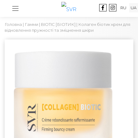
RU
UA
Головна
|
Гамми
|
BIOTIC [БІОТИК]
| Колаген біотик крем для
відновлення пружності та зміцнення шкіри