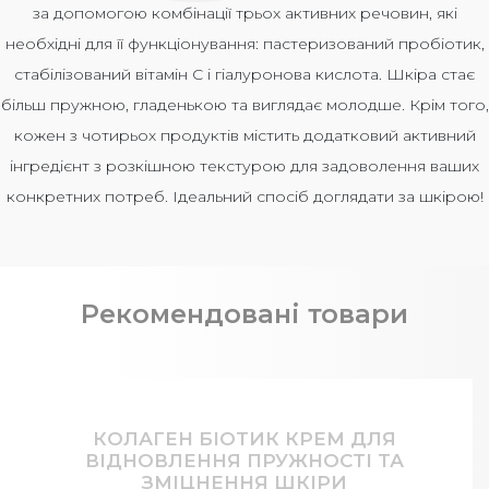
за допомогою комбінації трьох активних речовин, які
необхідні для її функціонування: пастеризований пробіотик,
стабілізований вітамін С і гіалуронова кислота. Шкіра стає
більш пружною, гладенькою та виглядає молодше. Крім того,
кожен з чотирьох продуктів містить додатковий активний
інгредієнт з розкішною текстурою для задоволення ваших
конкретних потреб. Ідеальний спосіб доглядати за шкірою!
Рекомендовані товари
КОЛАГЕН БІОТИК КРЕМ ДЛЯ
ВІДНОВЛЕННЯ ПРУЖНОСТІ ТА
ЗМІЦНЕННЯ ШКІРИ