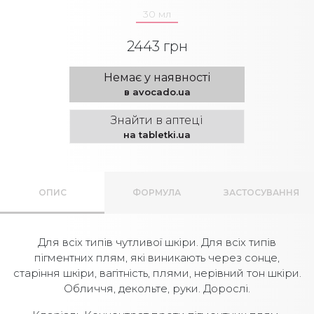
30 мл
2443 грн
Немає у наявності
в avocado.ua
Знайти в аптеці
на tabletki.ua
ОПИС
ФОРМУЛА
ЗАСТОСУВАННЯ
Для всіх типів чутливої шкіри. Для всіх типів
пігментних плям, які виникають через сонце,
старіння шкіри, вагітність, плями, нерівний тон шкіри.
Обличчя, декольте, руки. Дорослі.