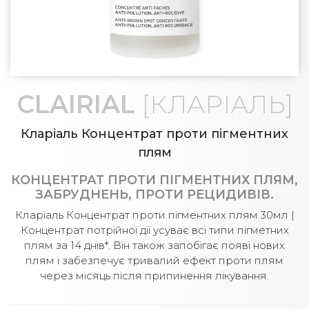
CLAIRIAL
[КЛАРІАЛЬ]
Кларіаль Концентрат проти пігментних
плям
КОНЦЕНТРАТ ПРОТИ ПІГМЕНТНИХ ПЛЯМ,
ЗАБРУДНЕНЬ, ПРОТИ РЕЦИДИВІВ.
Кларіаль Концентрат проти пігментних плям 30мл |
Концентрат потрійної дії усуває всі типи пігметних
плям за 14 днів*. Він також запобігає появі нових
плям і забезпечує тривалий ефект проти плям
через місяць після припинення лікування.