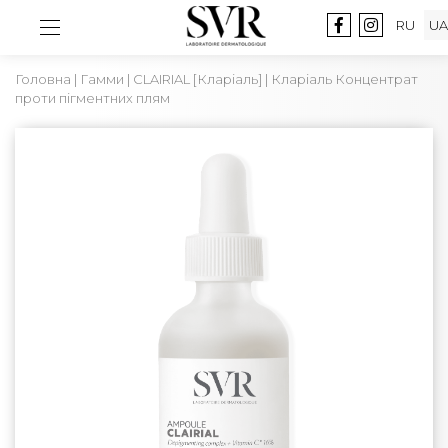
RU
UA
Головна
|
Гамми
|
CLAIRIAL [Кларіаль]
| Кларіаль Концентрат
проти пігментних плям