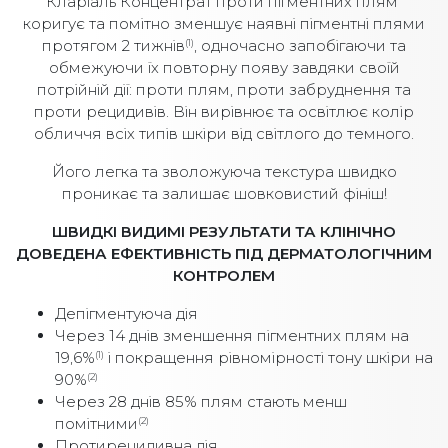
Кларіаль Концентрат проти пігментних плям
коригує та помітно зменшує наявні пігментні плями
протягом 2 тижнів
, одночасно запобігаючи та
(1)
обмежуючи їх повторну появу завдяки своїй
потрійній дії: проти плям, проти забруднення та
проти рецидивів. Він вирівнює та освітлює колір
обличчя всіх типів шкіри від світлого до темного.
Його легка та зволожуюча текстура швидко
проникає та залишає шовковистий фініш!
ШВИДКІ ВИДИМІ РЕЗУЛЬТАТИ ТА КЛІНІЧНО
ДОВЕДЕНА ЕФЕКТИВНІСТЬ ПІД ДЕРМАТОЛОГІЧНИМ
КОНТРОЛЕМ
Депігментуюча дія
Через 14 днів зменшення пігментних плям на
19,6%
і покращення рівномірності тону шкіри на
(1)
90%
(2)
Через 28 днів 85% плям стають менш
помітними
(2)
Протирецидивна дія