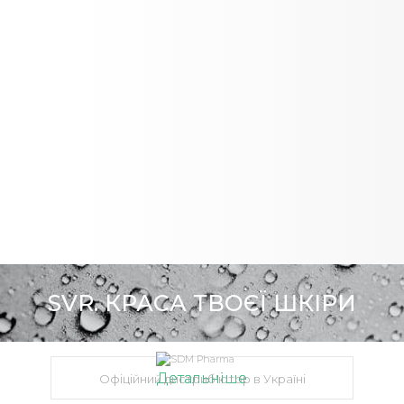
SVR. КРАСА ТВОЄЇ ШКІРИ
Детальніше
Детальніше
Офіційний дистриб'ютор в Україні