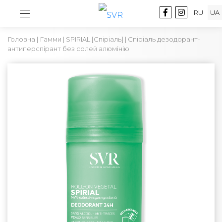
RU
UA
Головна
|
Гамми
|
SPIRIAL [Спіріаль]
| Спіріаль дезодорант-
антиперспірант без солей алюмінію