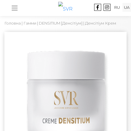
RU
UA
Головна
|
Гамми
|
DENSITIUM [Денсітіум]
| Денсітіум Крем