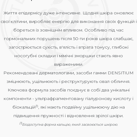
Життя епідермісу дуже інтенсивне. Щодня шкіра оновлює
свої клітини, виробляє енергію для виконання своїх функцій і
бореться із зовнішнім впливом. Особливо під час
гормональних порушень після 50-ти років шкіра слабшає,
загострюється сухість, в'ялість і втрата тонусу, глибокі
носогубні складки і мімічні зморшки стають явно
вираженими.
Рекомендовані дерматологами, засоби гамми DENSITIUM
зміцнюють, ущільнюють і реструктурують овал обличчя.
Ключова формула засобів поєднує в собі два унікальні
компоненти - ультрафрагментовану гіалуронову кислоту і
біoкальцій
, які мають подвійну ущільнюючу дію на
(1)
підвищення пружності і відновлення зрілої шкіри.
(1)
Біодоступна форма кальцію, який засвоюється шкірою.