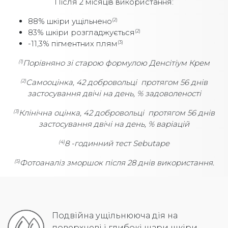
Після 2 місяців використання:
88% шкіри ущільнено
(2)
83% шкіри розгладжується
(2)
-11,3% пігментних плям
(3)
Порівняно зі старою формулою Денсітіум Крем
(1)
Самооцінка, 42 добровольці протягом 56 днів
(2)
застосування двічі на день, % задоволеності
Клінічна оцінка, 42 добровольці протягом 56 днів
(3)
застосування двічі на день, % варіацій
8 -годинний тест Sebutape
(4)
Фотоаналіз зморшок після 28 днів використання.
(5)
Подвійна ущільнююча дія на
поверхневі і глибокі шари шкіри