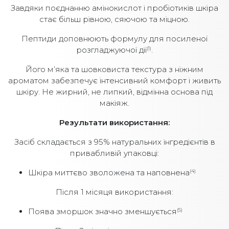
Завдяки поєднанню амінокислот і пробіотиків шкіра
стає більш рівною, сяючою та міцною.
Пептиди доповнюють формулу для посиленої
розгладжуючої дії
.
(1)
Його м’яка та шовковиста текстура з ніжним
ароматом забезпечує інтенсивний комфорт і живить
шкіру. Не жирний, не липкий, відмінна основа під
макіяж.
Результати використання:
Засіб складається з 95% натуральних інгредієнтів в
привабливій упаковці:
Шкіра миттєво зволожена та наповнена
(4)
Після 1 місяця використання:
Поява зморшок значно зменшується
(5)