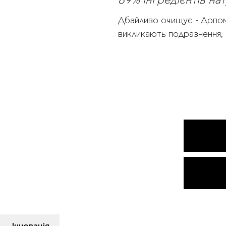
89% інгредієнтів н
Дбайливо очищує - Допома
викликають подразнення, 