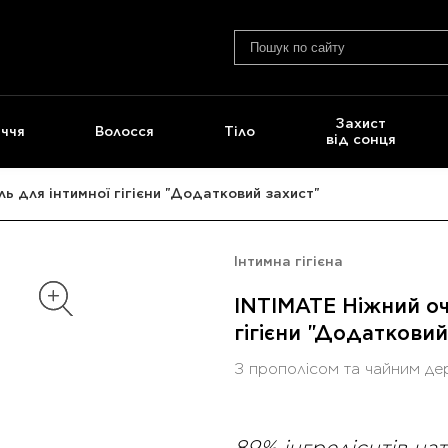
Захист
ччя
Волосся
Тіло
від сонця
ь для інтимної гігієни "Додатковий захист"
Інтимна гігієна
INTIMATE Ніжний оч
гігієни "Додатковий
З прополісом та чайним д