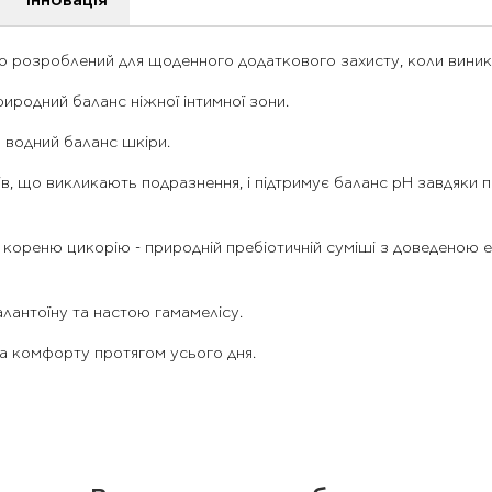
Інновація
льно розроблений для щоденного додаткового захисту, коли вини
иродний баланс ніжної інтимної зони.
 водний баланс шкіри.
, що викликають подразнення, і підтримує баланс pH завдяки про
кореню цикорію - природній пребіотичній суміші з доведеною е
лантоїну та настою гамамелісу.
 та комфорту протягом усього дня.