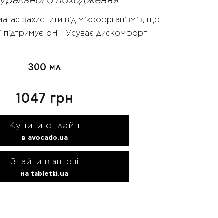
атурального походження
гає захистити від мікроорганізмів, що
і підтримує рН - Усуває дискомфорт
300 мл
1047 грн
Купити онлайн
в avocado.ua
Знайти в аптеці
на tabletki.ua