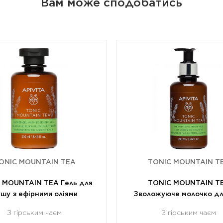
Вам може сподобатись
ONIC MOUNTAIN TEA
TONIC MOUNTAIN T
 MOUNTAIN TEA Гель для
TONIC MOUNTAIN T
шу з ефірними оліями
Зволожуюче молочко дл
З гірським чаєм
З гірським чаєм