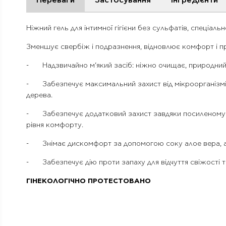
Переваги
Застосування
Інгредієнти
Ніжний гель для інтимної гігієни без сульфатів, спеціа
Зменшує свербіж і подразнення, відновлює комфорт і пр
-
Надзвичайно м’який засіб: ніжно очищає, природний
-
Забезпечує максимальний захист від мікроорганізмів
дерева.
-
Забезпечує додатковий захист завдяки посиленому 
рівня комфорту.
-
Знімає дискомфорт за допомогою соку алое вера, а
-
Забезпечує дію проти запаху для відчуття свіжості
ГІНЕКОЛОГІЧНО ПРОТЕСТОВАНО