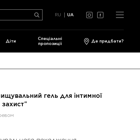
RU
UA
Спеціальні
Діти
Де придбати?
пропозиції
ищувальний гель для інтимної
 захист"
еревом