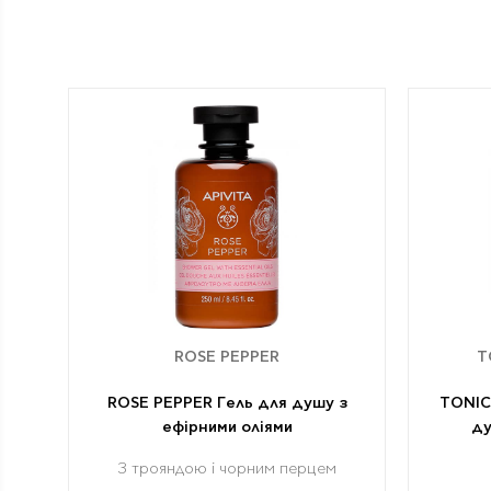
ROSE PEPPER
T
ROSE PEPPER Гель для душу з
TONIC
ефірними оліями
ду
З трояндою і чорним перцем