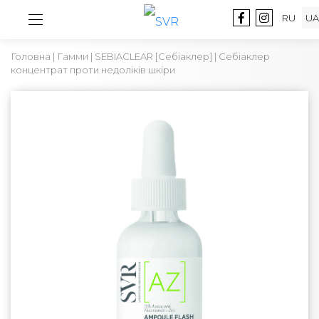
RU
UA
Головна
|
Гамми
|
SEBIACLEAR [Себіаклер]
| Себіаклер
концентрат проти недоліків шкіри