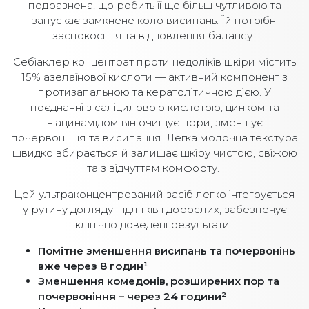
подразнена, що робить її ще більш чутливою та
запускає замкнене коло висипань. Їй потрібні
заспокоєння та відновлення балансу.
Себіаклер концентрат проти недоліків шкіри містить
15% азелаїнової кислоти — активний компонент з
протизапальною та кератолітичною дією. У
поєднанні з саліциловою кислотою, цинком та
ніацинамідом він очищує пори, зменшує
почервоніння та висипання. Легка молочна текстура
швидко вбирається й залишає шкіру чистою, свіжою
та з відчуттям комфорту.
Цей ультраконцентрований засіб легко інтегрується
у рутину догляду підлітків і дорослих, забезпечує
клінічно доведені результати:
Помітне зменшення висипань та почервонінь
вже через 8 годин¹
Зменшення комедонів, розширених пор та
почервоніння – через 24 години²