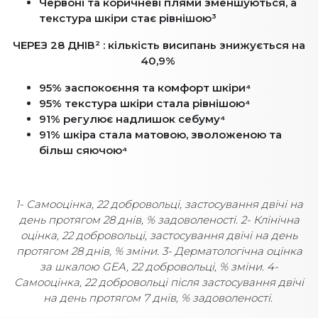
Червоні та коричневі плями зменшуються, а
текстура шкіри стає рівнішою³
ЧЕРЕЗ 28 ДНІВ² : кількість висипань знижується на
40,9%
95% заспокоєння та комфорт шкіри⁴
95% текстура шкіри стала рівнішою⁴
91% регулює надлишок себуму⁴
91% шкіра стала матовою, зволоженою та
більш сяючою⁴
1- Самооцінка, 22 добровольці, застосування двічі на
день протягом 28 днів, % задоволеності. 2- Клінічна
оцінка, 22 добровольці, застосування двічі на день
протягом 28 днів, % зміни. 3- Дерматологічна оцінка
за шкалою GEA, 22 добровольці, % зміни. 4-
Самооцінка, 22 добровольці після застосування двічі
на день протягом 7 днів, % задоволеності.