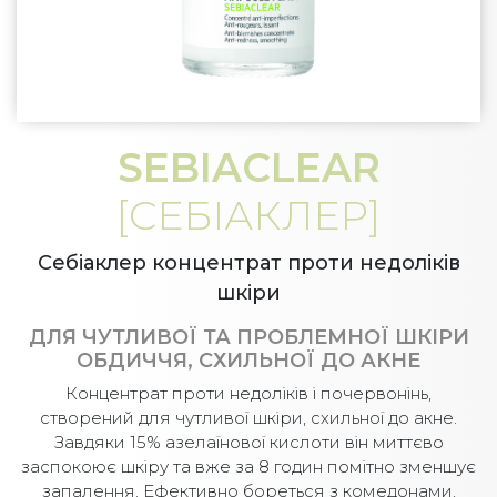
SEBIACLEAR
[СЕБІАКЛЕР]
Себіаклер концентрат проти недоліків
шкіри
ДЛЯ ЧУТЛИВОЇ ТА ПРОБЛЕМНОЇ ШКІРИ
ОБДИЧЧЯ, СХИЛЬНОЇ ДО АКНЕ
Концентрат проти недоліків і почервонінь,
створений для чутливої шкіри, схильної до акне.
Завдяки 15% азелаїнової кислоти він миттєво
заспокоює шкіру та вже за 8 годин помітно зменшує
запалення. Ефективно бореться з комедонами,