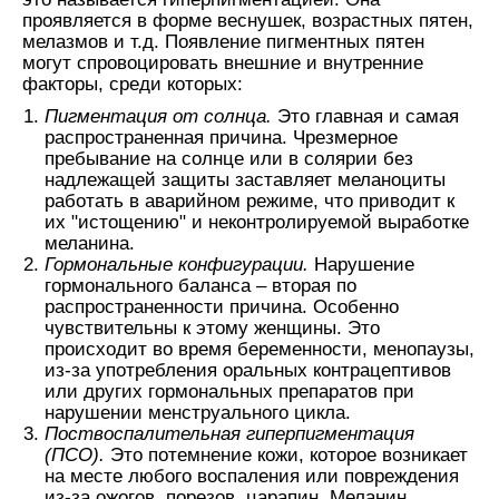
проявляется в форме веснушек, возрастных пятен,
мелазмов и т.д. Появление пигментных пятен
могут спровоцировать внешние и внутренние
факторы, среди которых:
Пигментация от солнца.
Это главная и самая
распространенная причина. Чрезмерное
пребывание на солнце или в солярии без
надлежащей защиты заставляет меланоциты
работать в аварийном режиме, что приводит к
их "истощению" и неконтролируемой выработке
меланина.
Гормональные конфигурации.
Нарушение
гормонального баланса – вторая по
распространенности причина. Особенно
чувствительны к этому женщины. Это
происходит во время беременности, менопаузы,
из-за употребления оральных контрацептивов
или других гормональных препаратов при
нарушении менструального цикла.
Поствоспалительная гиперпигментация
(ПСО).
Это потемнение кожи, которое возникает
на месте любого воспаления или повреждения
из-за ожогов, порезов, царапин. Меланин