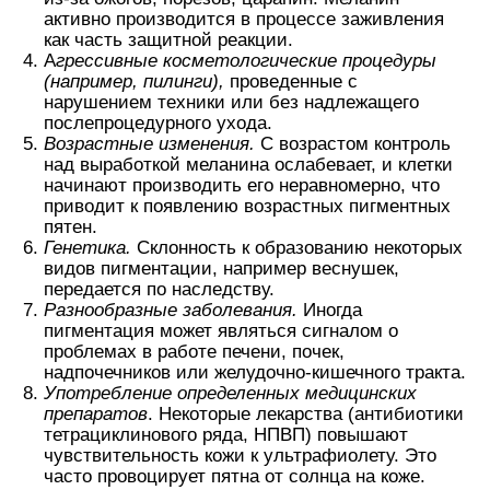
активно производится в процессе заживления
как часть защитной реакции.
А
грессивные косметологические процедуры
(например, пилинги),
проведенные с
нарушением техники или без надлежащего
послепроцедурного ухода.
Возрастные изменения.
С возрастом контроль
над выработкой меланина ослабевает, и клетки
начинают производить его неравномерно, что
приводит к появлению возрастных пигментных
пятен.
Генетика.
Склонность к образованию некоторых
видов пигментации, например веснушек,
передается по наследству.
Разнообразные заболевания.
Иногда
пигментация может являться сигналом о
проблемах в работе печени, почек,
надпочечников или желудочно-кишечного тракта.
Употребление определенных медицинских
препаратов
. Некоторые лекарства (антибиотики
тетрациклинового ряда, НПВП) повышают
чувствительность кожи к ультрафиолету. Это
часто провоцирует пятна от солнца на коже.