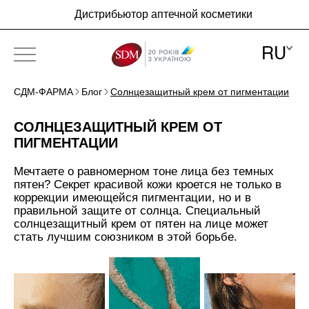
Дистрибьютор аптечной косметики
RU
СДМ-ФАРМА
Блог
Солнцезащитный крем от пигментации
ПРО КОМПАНІЮ
СОЛНЦЕЗАЩИТНЫЙ КРЕМ ОТ
БРЕНДЫ
ПИГМЕНТАЦИИ
НОВОСТИ
Мечтаете о равномерном тоне лица без темных
пятен? Секрет красивой кожи кроется не только в
БЛОГ
коррекции имеющейся пигментации, но и в
правильной защите от солнца. Специальный
КОНТАКТЫ
солнцезащитный крем от пятен на лице может
стать лучшим союзником в этой борьбе.
RU