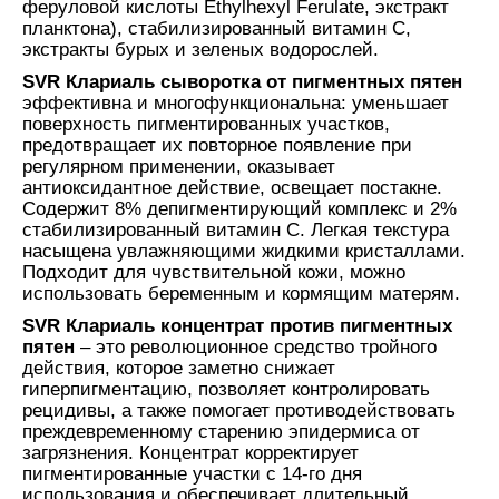
феруловой кислоты Ethylhexyl Ferulate, экстракт
планктона), стабилизированный витамин С,
экстракты бурых и зеленых водорослей.
SVR Клариаль сыворотка от пигментных пятен
эффективна и многофункциональна: уменьшает
поверхность пигментированных участков,
предотвращает их повторное появление при
регулярном применении, оказывает
антиоксидантное действие, освещает постакне.
Содержит 8% депигментирующий комплекс и 2%
стабилизированный витамин С. Легкая текстура
насыщена увлажняющими жидкими кристаллами.
Подходит для чувствительной кожи, можно
использовать беременным и кормящим матерям.
SVR Клариаль концентрат против пигментных
пятен
– это революционное средство тройного
действия, которое заметно снижает
гиперпигментацию, позволяет контролировать
рецидивы, а также помогает противодействовать
преждевременному старению эпидермиса от
загрязнения. Концентрат корректирует
пигментированные участки с 14-го дня
использования и обеспечивает длительный