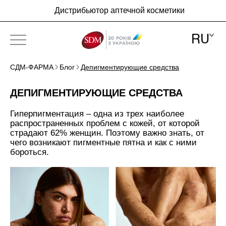
Дистрибьютор аптечной косметики
RU
СДМ-ФАРМА
Блог
Депигментирующие средства
ПРО КОМПАНІЮ
ДЕПИГМЕНТИРУЮЩИЕ СРЕДСТВА
БРЕНДЫ
Гиперпигментация – одна из трех наиболее
НОВОСТИ
распространенных проблем с кожей, от которой
страдают 62% женщин. Поэтому важно знать, от
БЛОГ
чего возникают пигментные пятна и как с ними
бороться.
КОНТАКТЫ
RU