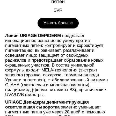
пятен
SVR
Узнать больше
Линия URIAGE DEPIDERM
предлагает
инновационное решение по уходу против
пигментных пятен: контролирует и корректирует
пигментацию; выравнивает, разглаживает и
освещает лицо; защищает от свободных
радикалов и предотвращает образование новых
окрашенных участков. В состав уникальной
формулы входит MELA-технология (экстракт
зеленого горошка, сахароза, термальная вода
Урьяж и эноксолон), стабилизированный витамин
C, AHA (гликолевая и молочная кислоты),
ниацинамид (форма витамина B3), органические
UVA/UVB фильтры.
URIAGE Депидерм депигментирующая
осветляющая сыворотка
заметно уменьшает
пигментные пятна уже через 28 дней с помощью