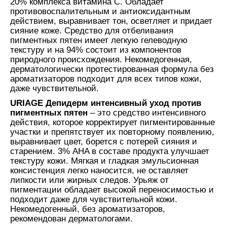
20% комплекса витамина C. Обладает
противовоспалительным и антиоксидантным
действием, выравнивает тон, осветляет и придает
сияние коже. Средство для отбеливания
пигментных пятен имеет легкую гелеводную
текстуру и на 94% состоит из компонентов
природного происхождения. Некомедогенная,
дерматологически протестированная формула без
ароматизаторов подходит для всех типов кожи,
даже чувствительной.
URIAGE Депидерм интенсивный уход против
пигментных пятен
– это средство интенсивного
действия, которое корректирует пигментированные
участки и препятствует их повторному появлению,
выравнивает цвет, борется с потерей сияния и
старением. 3% AHA в составе продукта улучшает
текстуру кожи. Мягкая и гладкая эмульсионная
консистенция легко наносится, не оставляет
липкости или жирных следов. Урьяж от
пигментации обладает высокой переносимостью и
подходит даже для чувствительной кожи.
Некомедогенный, без ароматизаторов,
рекомендован дерматологами.