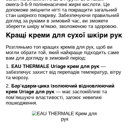
омега-3-6-9 поліненасичені жирні кислоти. Це
допоможе зміцнити нігті та покращити загальний
стан шкірного покриву. Забезпечуючи правильний
догляд за руками в зимовий час, ви зможете
зберегти шкіру м'якою, зволоженою та здоровою.
Кращі креми для сухої шкіри рук
Розгляньмо топ кращих кремів для рук, щоб ви
могли обрати той, який найкраще підходить саме
вам для догляду в зимовий період:
1.
—
EAU THERMALE Uriage крем для рук
забезпечує захист від перепадів температур, вітру
та морозу.
2.
Бар’єдерм-цика ізолюючий відновлюючий
— має заспокійливі та
крем Uriage для рук
пом’якшуючі властивості, загоює невеликі
пошкодження.