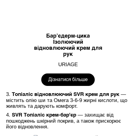
Бар’єдерм-цика
Ізолюючий
відновлюючий крем для
рук
URIAGE
Дізнатися більше
3.
—
Топіаліс відновлюючий SVR крем для рук
містить олію ши та Омега 3-6-9 жирні кислоти, що
живлять та дарують комфорт.
4.
— захищає від
SVR Топіаліс крем-бар'єр
пошкоджень шкірний покрив, а також прискорює
його відновлення.