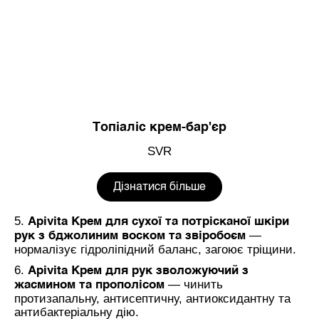
Топіаліс крем-бар'єр
SVR
Дізнатися більше
5.
Apivita Крем для сухої та потрісканої шкіри
—
рук з бджолиним воском та звіробоєм
нормалізує гідроліпідний баланс, загоює тріщини.
6.
Apivita Крем для рук зволожуючий з
— чинить
жасмином та прополісом
протизапальну, антисептичну, антиоксидантну та
антибактеріальну дію.