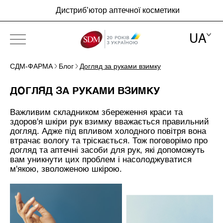
Дистриб’ютор аптечної косметики
UA
СДМ-ФАРМА
Блог
Догляд за руками взимку
ПРО КОМПАНІЮ
ДОГЛЯД ЗА РУКАМИ ВЗИМКУ
БРЕНДИ
Важливим складником збереження краси та
НОВИНИ
здоров'я шкіри рук взимку вважається правильний
догляд. Адже під впливом холодного повітря вона
БЛОГ
втрачає вологу та тріскається. Тож поговорімо про
догляд та аптечні засоби для рук, які допоможуть
КОНТАКТИ
вам уникнути цих проблем і насолоджуватися
м'якою, зволоженою шкірою.
UA