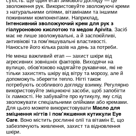
сухість. Ще один етап зимового догляду — це
зволоження рук. Використовуйте зволожуючі креми
з натуральними оліями, вітамінами та іншими
поживними компонентами. Наприклад,
Інтенсивний зволожуючий крем для рук з
. Засіб
гіалуроновою кислотою та медом Apivita
має не лише зволожувальні, а й заспокійливі,
антивікові та пом’якшувальні властивості.
Наносьте його кілька разів на день за потреби.
Не менш важливий етап — захист шкіри від
агресивних зовнішніх факторів. Виходячи на
вулицю, обов'язково надягайте рукавички, які не
тільки захистять шкіру від вітру та морозу, але й
допоможуть зберегти тепло. Нігті також
потребують особливого догляду взимку. Регулярно
використовуйте зміцнюючі засоби, щоб запобігти
їх ламкості. Не забувайте про кутикулу, яку слід
зволожувати спеціальними олійками або кремами.
Для цього можете використовувати
Масло для
зміцнення нігтів і пом’якшення кутикули Eye
. Воно містить рослинні олії та вітамін Е, що
Care
забезпечують живлення, захист та відновлення
шкіри.