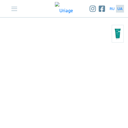
RU
UA