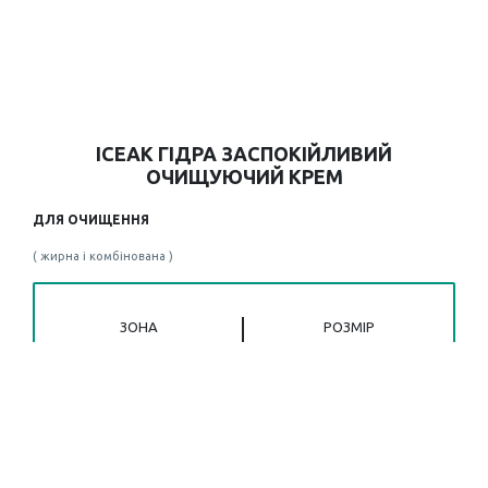
ІСЕАК ГІДРА ЗАСПОКІЙЛИВИЙ
ОЧИЩУЮЧИЙ КРЕМ
ДЛЯ ОЧИЩЕННЯ
( жирна і комбінована )
ЗОНА
РОЗМІР
ЗАСТОСУВАННЯ
150 ml
Обличчя , Тіло
Заспокійливий очищуючий крем ІСЕАК ГІДРА