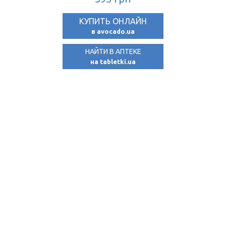
КУПИТЬ ОНЛАЙН
КУПИТЬ ОНЛАЙН
в avocado.ua
в avocado.ua
НАЙТИ В АПТЕКЕ
на tabletki.ua