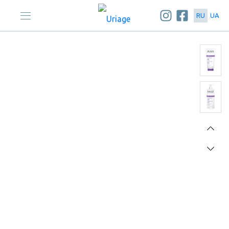
RU
UA