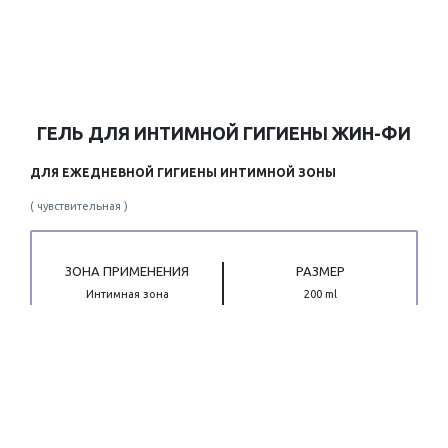
ГЕЛЬ ДЛЯ ИНТИМНОЙ ГИГИЕНЫ ЖИН-ФИ
ДЛЯ ЕЖЕДНЕВНОЙ ГИГИЕНЫ ИНТИМНОЙ ЗОНЫ
( чувствительная )
ЗОНА ПРИМЕНЕНИЯ
РАЗМЕР
Интимная зона
200 ml
500 ml
Средство со свежим ароматом создано для
гигиены и поддержания физиологического
баланса интимной зоны. Мягко очищает,